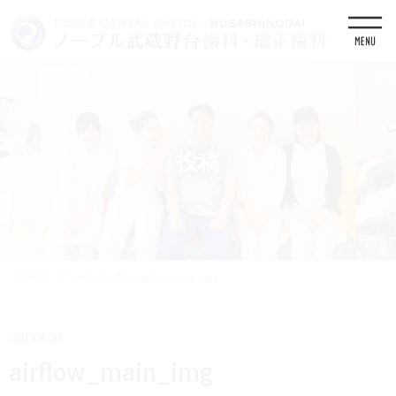
コ
ナ
ン
ビ
テ
ゲ
ン
ー
ツ
シ
に
ョ
移
ン
動
に
移
投稿
動
HOME
ホワイトニング
airflow_main_img
2019/6/22
airflow_main_img