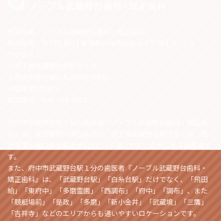
医院名称：ノーブル武蔵野台歯科・矯正歯科
医院住所：〒183-0011 東京都府中市白糸台４丁目１５−３５
アクセス：
※京王線武蔵野台駅徒歩１分
※西武多摩川線白糸台駅徒歩8分
※駐車場2台あり
電話番号：048-758-4618
府中市武蔵野台駅１分の歯医者『ノーブル武蔵野台歯科・矯正歯
科』は、東京都府中市白糸台の、京王線武蔵野台駅徒歩１分、西
武多摩川線白糸台駅徒歩8分という通いやすい立地にある歯医者で
す。
また、府中市武蔵野台駅１分の歯医者『ノーブル武蔵野台歯科・
矯正歯科』は、「武蔵野台駅」「白糸台駅」だけでなく、「飛田
給」「東府中」「多磨霊園」「西調布」「府中」「調布」、また
「競艇場前」「是政」「多磨」「新小金井」「武蔵境」「三鷹」
「吉祥寺」などのエリアからも通いやすいロケーションです。