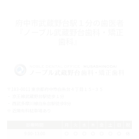
府中市武蔵野台駅１分の歯医者
『ノーブル武蔵野台歯科・矯正
歯科』
〒183-0011 東京都府中市白糸台４丁目１５−３５
・ 京王線武蔵野台駅徒歩１分
・ 西武多摩川線白糸台駅徒歩8分
※ 近隣有料駐車場あり
診療時間
月
火
水
木
金
土
日
祝
9:00-13:00
◎
◎
◎
◎
◎
◎
◎
休