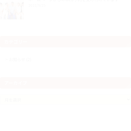
2022/9/25
カテゴリー
お知らせ (2)
アーカイブ
ア
ー
カ
イ
ブ