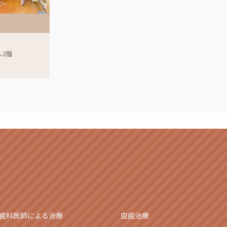
ル2階
歯科医師による治療
虫歯治療