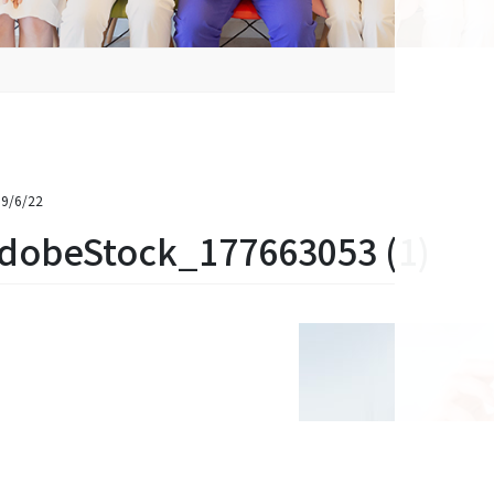
9/6/22
dobeStock_177663053 (1)