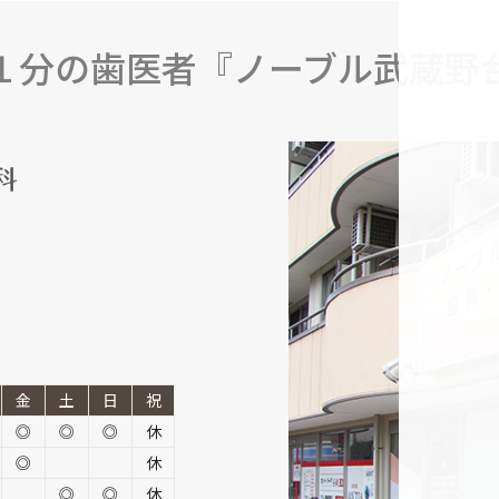
１分の歯医者『ノーブル武蔵野
金
土
日
祝
◎
◎
◎
休
◎
休
◎
◎
休