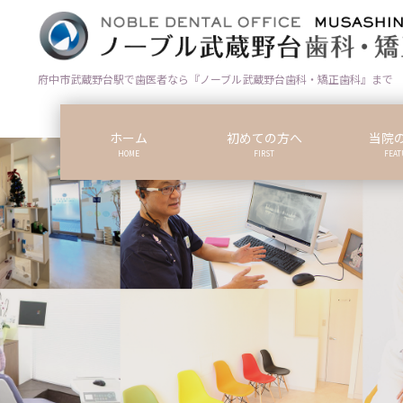
コ
ナ
ン
ビ
テ
ゲ
ン
ー
府中市武蔵野台駅で歯医者なら『ノーブル武蔵野台歯科・矯正歯科』まで
ツ
シ
に
ョ
ホーム
初めての方へ
当院
移
ン
HOME
FIRST
FEAT
動
に
移
動