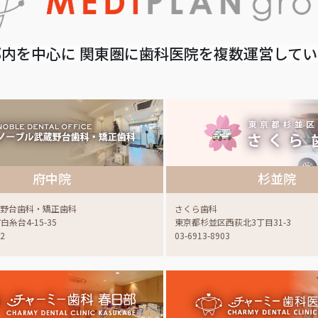
内を中心に 関東圏に歯科医院を複数運営して
府中院
杉並院
蔵野台歯科・矯正歯科
さくら歯科
糸台4-15-35
東京都杉並区西荻北3丁目31-3
22
03-6913-8903