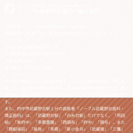
医院名称：ノーブル武蔵野台歯科・矯正歯科
医院住所：〒183-0011 東京都府中市白糸台４丁目１５−３５
アクセス：
※京王線武蔵野台駅徒歩１分
※西武多摩川線白糸台駅徒歩8分
※駐車場2台あり
電話番号：048-758-4618
府中市武蔵野台駅１分の歯医者『ノーブル武蔵野台歯科・矯正歯
科』は、東京都府中市白糸台の、京王線武蔵野台駅徒歩１分、西
武多摩川線白糸台駅徒歩8分という通いやすい立地にある歯医者で
す。
また、府中市武蔵野台駅１分の歯医者『ノーブル武蔵野台歯科・
矯正歯科』は、「武蔵野台駅」「白糸台駅」だけでなく、「飛田
給」「東府中」「多磨霊園」「西調布」「府中」「調布」、また
「競艇場前」「是政」「多磨」「新小金井」「武蔵境」「三鷹」