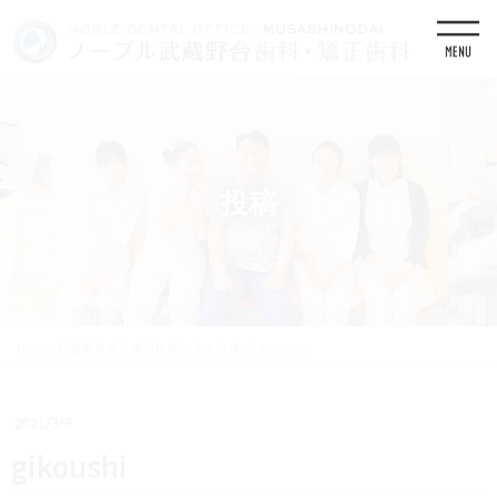
コ
ナ
ン
ビ
テ
ゲ
ン
ー
ツ
シ
に
ョ
移
ン
動
に
移
投稿
動
HOME
経験豊富な歯科医師による治療
gikoushi
2021/3/3
gikoushi