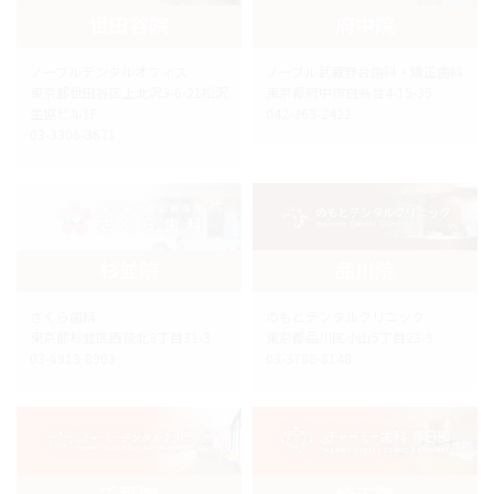
世田谷院
府中院
ノーブルデンタルオフィス
ノーブル武蔵野台歯科・矯正歯科
東京都世田谷区上北沢3-6-21松沢
東京都府中市白糸台4-15-35
生協ビル1F
042-363-2422
03-3306-3671
杉並院
品川院
さくら歯科
のもとデンタルクリニック
東京都杉並区西荻北3丁目31-3
東京都品川区小山5丁目23-9
03-6913-8903
03-3788-8148
千葉院
埼玉院