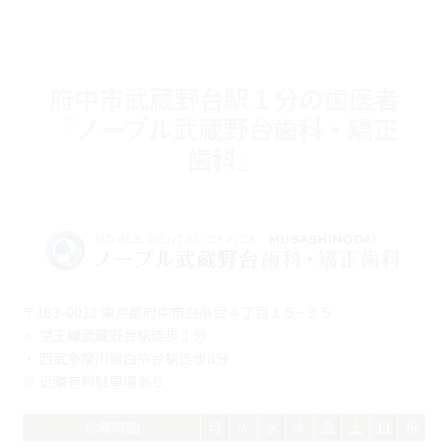
府中市武蔵野台駅１分の歯医者
『ノーブル武蔵野台歯科・矯正
歯科』
〒183-0011 東京都府中市白糸台４丁目１５−３５
・ 京王線武蔵野台駅徒歩１分
・ 西武多摩川線白糸台駅徒歩8分
※ 近隣有料駐車場あり
診療時間
月
火
水
木
金
土
日
祝