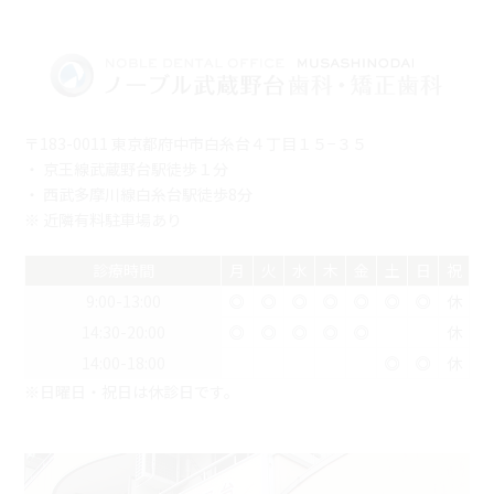
〒183-0011 東京都府中市白糸台４丁目１５−３５
・ 京王線武蔵野台駅徒歩１分
・ 西武多摩川線白糸台駅徒歩8分
※ 近隣有料駐車場あり
診療時間
月
火
水
木
金
土
日
祝
9:00-13:00
◎
◎
◎
◎
◎
◎
◎
休
14:30-20:00
◎
◎
◎
◎
◎
休
14:00-18:00
◎
◎
休
※日曜日・祝日は休診日です。