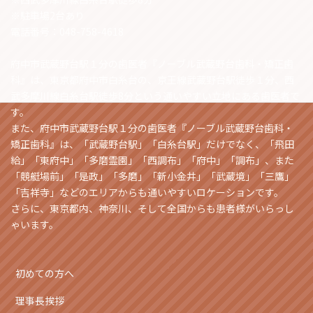
※駐車場2台あり
電話番号：048-758-4618
府中市武蔵野台駅１分の歯医者『ノーブル武蔵野台歯科・矯正歯
科』は、東京都府中市白糸台の、京王線武蔵野台駅徒歩１分、西
武多摩川線白糸台駅徒歩8分という通いやすい立地にある歯医者で
す。
また、府中市武蔵野台駅１分の歯医者『ノーブル武蔵野台歯科・
矯正歯科』は、「武蔵野台駅」「白糸台駅」だけでなく、「飛田
給」「東府中」「多磨霊園」「西調布」「府中」「調布」、また
「競艇場前」「是政」「多磨」「新小金井」「武蔵境」「三鷹」
「吉祥寺」などのエリアからも通いやすいロケーションです。
さらに、東京都内、神奈川、そして全国からも患者様がいらっし
ゃいます。
初めての方へ
理事長挨拶