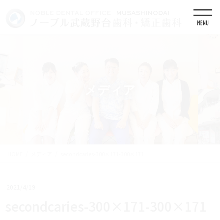
コ
ナ
ン
ビ
テ
ゲ
ン
ー
ツ
シ
に
ョ
移
ン
動
に
移
メディア
動
HOME
メディア
secondcaries-300×171-300×171
2021/4/19
secondcaries-300×171-300×171