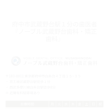
府中市武蔵野台駅１分の歯医者
『ノーブル武蔵野台歯科・矯正
歯科』
〒183-0011 東京都府中市白糸台４丁目１５−３５
・ 京王線武蔵野台駅徒歩１分
・ 西武多摩川線白糸台駅徒歩8分
※ 近隣有料駐車場あり
診療時間
月
火
水
木
金
土
日
祝