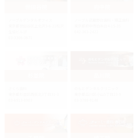
世田谷院
府中院
ノーブルデンタルオフィス
ノーブル武蔵野台歯科・矯正歯科
東京都世田谷区上北沢3-6-21松沢
東京都府中市白糸台4-15-35
生協ビル1F
042-363-2422
03-3306-3671
杉並院
品川院
さくら歯科
のもとデンタルクリニック
東京都杉並区西荻北3丁目31-3
東京都品川区小山5丁目23-9
03-6913-8903
03-3788-8148
千葉院
埼玉院