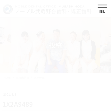
コ
ナ
ン
ビ
テ
ゲ
ン
ー
ツ
シ
に
ョ
移
ン
動
に
移
投稿
動
HOME
歯周病治療
1X2A9489
2021/3/3
1X2A9489