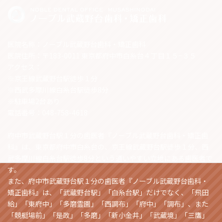
医院名称：ノーブル武蔵野台歯科・矯正歯科
医院住所：〒183-0011 東京都府中市白糸台４丁目１５−３５
アクセス：
※京王線武蔵野台駅徒歩１分
※西武多摩川線白糸台駅徒歩8分
※駐車場2台あり
電話番号：048-758-4618
府中市武蔵野台駅１分の歯医者『ノーブル武蔵野台歯科・矯正歯
科』は、東京都府中市白糸台の、京王線武蔵野台駅徒歩１分、西
武多摩川線白糸台駅徒歩8分という通いやすい立地にある歯医者で
す。
また、府中市武蔵野台駅１分の歯医者『ノーブル武蔵野台歯科・
矯正歯科』は、「武蔵野台駅」「白糸台駅」だけでなく、「飛田
給」「東府中」「多磨霊園」「西調布」「府中」「調布」、また
「競艇場前」「是政」「多磨」「新小金井」「武蔵境」「三鷹」