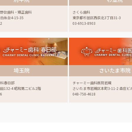
蔵野台歯科・矯正歯科
さくら歯科
糸台4-15-35
東京都杉並区西荻北3丁目31-3
22
03-6913-8903
埼玉院
さいたま市院
歯科春日部
チャーミー歯科医院岩槻
132-4 昭和第二ビル2階
さいたま市岩槻区本町3-11-2 森庄ビ
06
048-758-4618