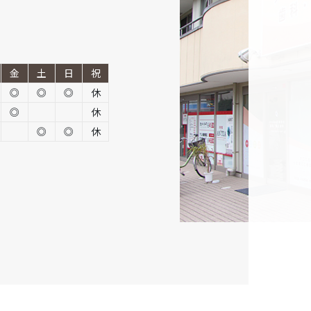
金
土
日
祝
◎
◎
◎
休
◎
休
◎
◎
休