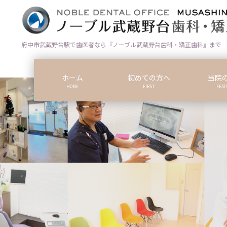
コ
ナ
ン
ビ
テ
ゲ
ン
ー
府中市武蔵野台駅で歯医者なら『ノーブル武蔵野台歯科・矯正歯科』まで
ツ
シ
に
ョ
ホーム
初めての方へ
当院
移
ン
HOME
FIRST
FEAT
動
に
移
動