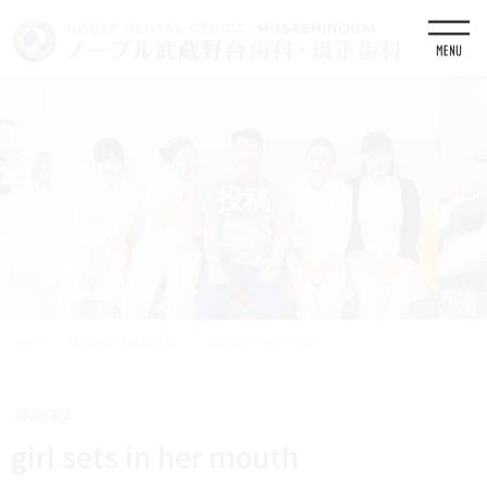
コ
ナ
ン
ビ
テ
ゲ
ン
ー
ツ
シ
に
ョ
移
ン
動
に
移
投稿
動
HOME
矯正治療（歯列矯正）
girl sets in her mouth
2020/8/2
girl sets in her mouth