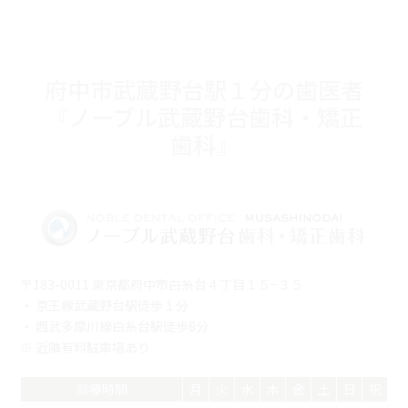
府中市武蔵野台駅１分の歯医者
『ノーブル武蔵野台歯科・矯正
歯科』
〒183-0011 東京都府中市白糸台４丁目１５−３５
・ 京王線武蔵野台駅徒歩１分
・ 西武多摩川線白糸台駅徒歩8分
※ 近隣有料駐車場あり
診療時間
月
火
水
木
金
土
日
祝