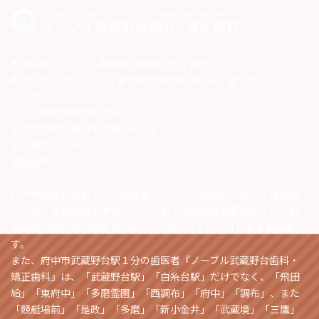
医院名称：ノーブル武蔵野台歯科・矯正歯科
医院住所：〒183-0011 東京都府中市白糸台４丁目１５−３５
アクセス：
※京王線武蔵野台駅徒歩１分
※西武多摩川線白糸台駅徒歩8分
※駐車場2台あり
電話番号：048-758-4618
府中市武蔵野台駅１分の歯医者『ノーブル武蔵野台歯科・矯正歯
科』は、東京都府中市白糸台の、京王線武蔵野台駅徒歩１分、西
武多摩川線白糸台駅徒歩8分という通いやすい立地にある歯医者で
す。
また、府中市武蔵野台駅１分の歯医者『ノーブル武蔵野台歯科・
矯正歯科』は、「武蔵野台駅」「白糸台駅」だけでなく、「飛田
給」「東府中」「多磨霊園」「西調布」「府中」「調布」、また
「競艇場前」「是政」「多磨」「新小金井」「武蔵境」「三鷹」