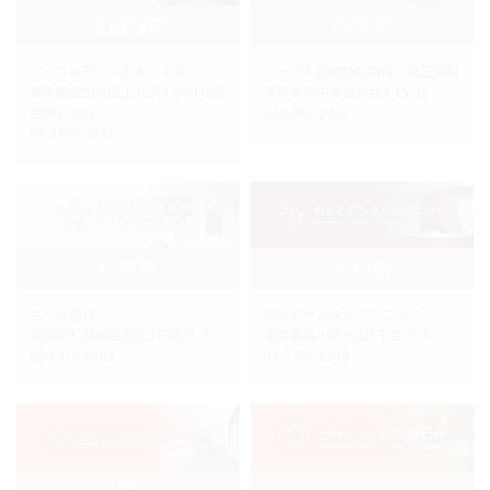
世田谷院
府中院
ノーブルデンタルオフィス
ノーブル武蔵野台歯科・矯正歯科
東京都世田谷区上北沢3-6-21松沢
東京都府中市白糸台4-15-35
生協ビル1F
042-363-2422
03-3306-3671
杉並院
品川院
さくら歯科
のもとデンタルクリニック
東京都杉並区西荻北3丁目31-3
東京都品川区小山5丁目23-9
03-6913-8903
03-3788-8148
千葉院
埼玉院