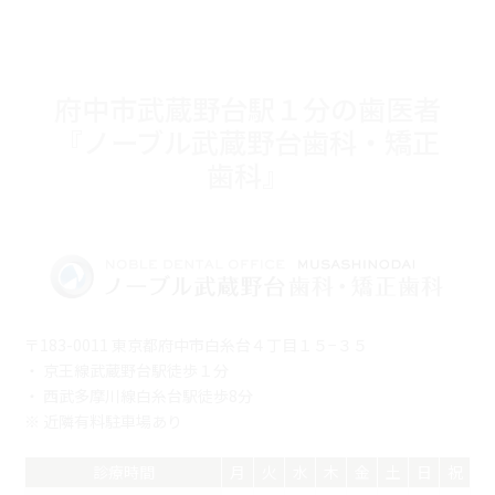
府中市武蔵野台駅１分の歯医者
『ノーブル武蔵野台歯科・矯正
歯科』
〒183-0011 東京都府中市白糸台４丁目１５−３５
・ 京王線武蔵野台駅徒歩１分
・ 西武多摩川線白糸台駅徒歩8分
※ 近隣有料駐車場あり
診療時間
月
火
水
木
金
土
日
祝