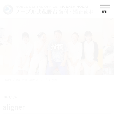
コ
ナ
ン
ビ
テ
ゲ
ン
ー
ツ
シ
に
ョ
移
ン
動
に
移
投稿
動
HOME
矯正治療（歯列矯正）
aligner
2021/3/4
aligner