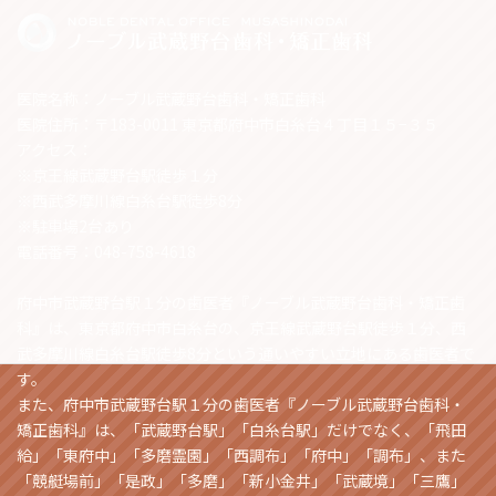
医院名称：ノーブル武蔵野台歯科・矯正歯科
医院住所：〒183-0011 東京都府中市白糸台４丁目１５−３５
アクセス：
※京王線武蔵野台駅徒歩１分
※西武多摩川線白糸台駅徒歩8分
※駐車場2台あり
電話番号：048-758-4618
府中市武蔵野台駅１分の歯医者『ノーブル武蔵野台歯科・矯正歯
科』は、東京都府中市白糸台の、京王線武蔵野台駅徒歩１分、西
武多摩川線白糸台駅徒歩8分という通いやすい立地にある歯医者で
す。
また、府中市武蔵野台駅１分の歯医者『ノーブル武蔵野台歯科・
矯正歯科』は、「武蔵野台駅」「白糸台駅」だけでなく、「飛田
給」「東府中」「多磨霊園」「西調布」「府中」「調布」、また
「競艇場前」「是政」「多磨」「新小金井」「武蔵境」「三鷹」