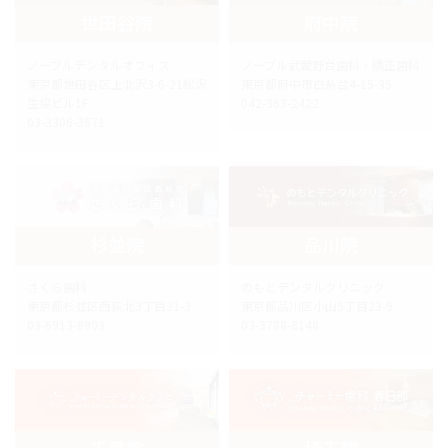
世田谷院
府中院
ノーブルデンタルオフィス
ノーブル武蔵野台歯科・矯正歯科
東京都世田谷区上北沢3-6-21松沢
東京都府中市白糸台4-15-35
生協ビル1F
042-363-2422
03-3306-3671
杉並院
品川院
さくら歯科
のもとデンタルクリニック
東京都杉並区西荻北3丁目31-3
東京都品川区小山5丁目23-9
03-6913-8903
03-3788-8148
千葉院
埼玉院