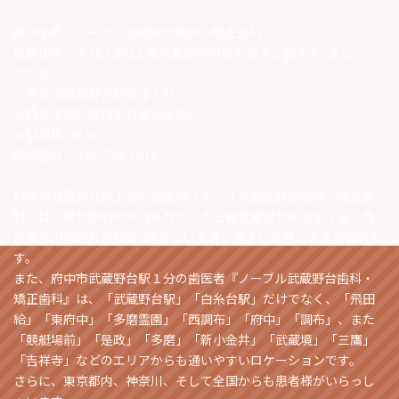
医院名称：ノーブル武蔵野台歯科・矯正歯科
医院住所：〒183-0011 東京都府中市白糸台４丁目１５−３５
アクセス：
※京王線武蔵野台駅徒歩１分
※西武多摩川線白糸台駅徒歩8分
※駐車場2台あり
電話番号：048-758-4618
府中市武蔵野台駅１分の歯医者『ノーブル武蔵野台歯科・矯正歯
科』は、東京都府中市白糸台の、京王線武蔵野台駅徒歩１分、西
武多摩川線白糸台駅徒歩8分という通いやすい立地にある歯医者で
す。
また、府中市武蔵野台駅１分の歯医者『ノーブル武蔵野台歯科・
矯正歯科』は、「武蔵野台駅」「白糸台駅」だけでなく、「飛田
給」「東府中」「多磨霊園」「西調布」「府中」「調布」、また
「競艇場前」「是政」「多磨」「新小金井」「武蔵境」「三鷹」
「吉祥寺」などのエリアからも通いやすいロケーションです。
さらに、東京都内、神奈川、そして全国からも患者様がいらっし