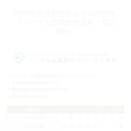
府中市武蔵野台駅１分の歯医者
『ノーブル武蔵野台歯科・矯正
歯科』
〒183-0011 東京都府中市白糸台４丁目１５−３５
・ 京王線武蔵野台駅徒歩１分
・ 西武多摩川線白糸台駅徒歩8分
※ 近隣有料駐車場あり
診療時間
月
火
水
木
金
土
日
祝
9:00-13:00
◎
◎
◎
◎
◎
◎
◎
休
14:30-20:00
◎
◎
◎
◎
◎
休