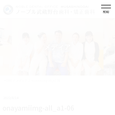
コ
ナ
ン
ビ
テ
ゲ
ン
ー
ツ
シ
に
ョ
移
ン
動
に
移
メディア
動
HOME
メディア
onayamiimg-all_a1-06
2022/8/14
onayamiimg-all_a1-06