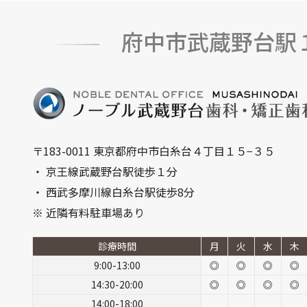
府中市武蔵野台駅
〒183-0011 東京都府中市白糸台４丁目１５−３５
・ 京王線武蔵野台駅徒歩１分
・ 西武多摩川線白糸台駅徒歩8分
※ 近隣有料駐車場あり
診療時間
月
火
水
木
9:00-13:00
◎
◎
◎
◎
14:30-20:00
◎
◎
◎
◎
14:00-18:00