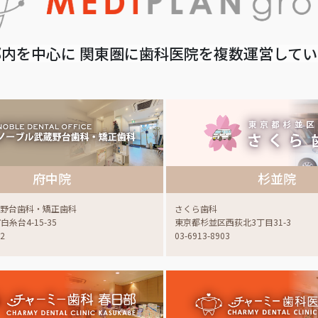
内を中心に 関東圏に歯科医院を複数運営して
府中院
杉並院
蔵野台歯科・矯正歯科
さくら歯科
糸台4-15-35
東京都杉並区西荻北3丁目31-3
22
03-6913-8903