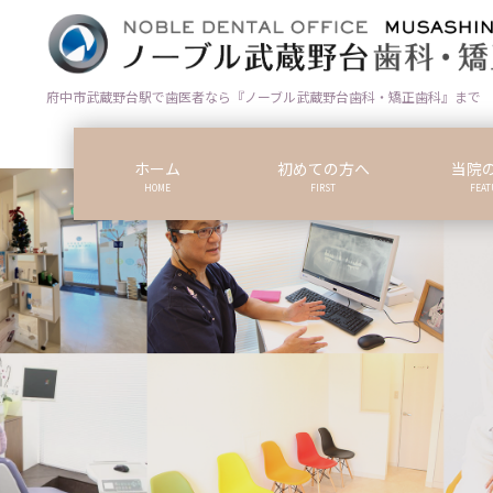
コ
ナ
ン
ビ
テ
ゲ
ン
ー
府中市武蔵野台駅で歯医者なら『ノーブル武蔵野台歯科・矯正歯科』まで
ツ
シ
に
ョ
ホーム
初めての方へ
当院
移
ン
HOME
FIRST
FEAT
動
に
移
動