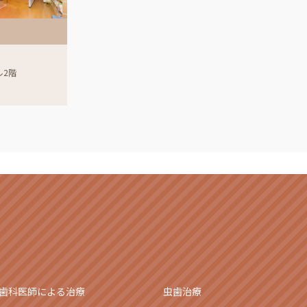
ル2階
歯科医師による治療
虫歯治療