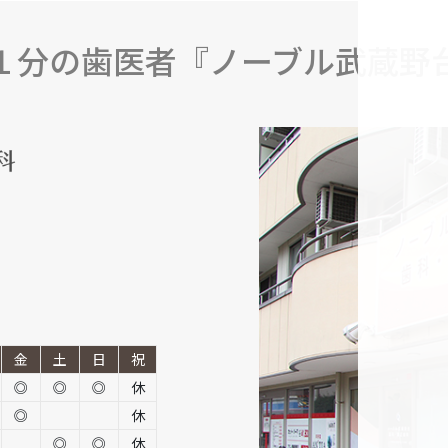
１分の歯医者『ノーブル武蔵野
金
土
日
祝
◎
◎
◎
休
◎
休
◎
◎
休