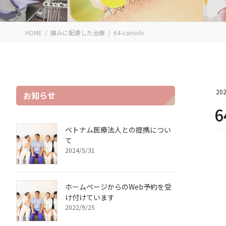
HOME
痛みに配慮した治療
64-carisolv
202
お知らせ
6
ベトナム医療法人との提携につい
て
2024/5/31
ホームページからのWeb予約を受
け付けています
2022/9/25