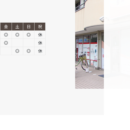
金
土
日
祝
◎
◎
◎
休
◎
休
◎
◎
休