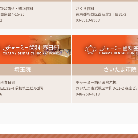
蔵野台歯科・矯正歯科
さくら歯科
糸台4-15-35
東京都杉並区西荻北3丁目31-3
22
03-6913-8903
埼玉院
さいたま市院
歯科春日部
チャーミー歯科医院岩槻
132-4 昭和第二ビル2階
さいたま市岩槻区本町3-11-2 森庄ビ
06
048-758-4618