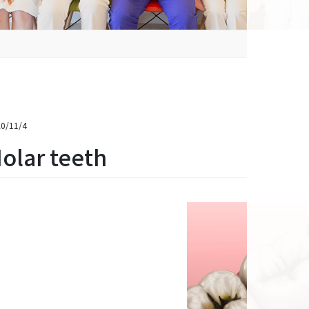
0/11/4
olar teeth