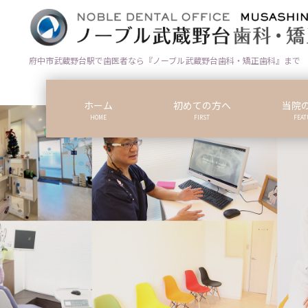
コ
ナ
ン
ビ
テ
ゲ
ン
ー
府中市武蔵野台駅で歯医者なら『ノーブル武蔵野台歯科・矯正歯科』まで
ツ
シ
に
ョ
ホーム
初めての方へ
当院
移
ン
HOME
FIRST
FEAT
動
に
移
動