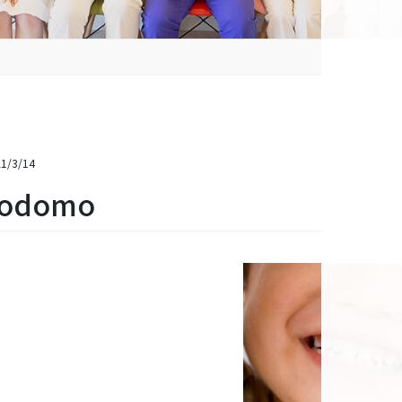
1/3/14
odomo