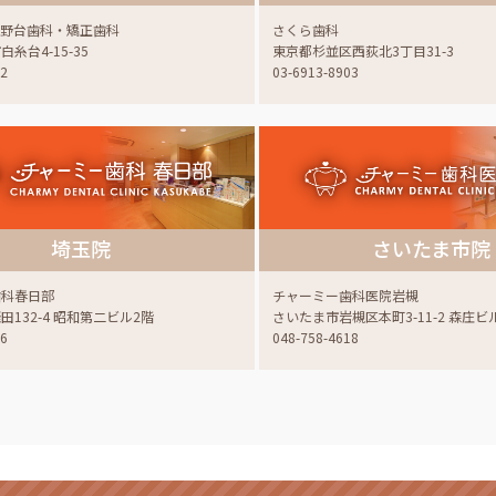
蔵野台歯科・矯正歯科
さくら歯科
糸台4-15-35
東京都杉並区西荻北3丁目31-3
22
03-6913-8903
埼玉院
さいたま市院
歯科春日部
チャーミー歯科医院岩槻
132-4 昭和第二ビル2階
さいたま市岩槻区本町3-11-2 森庄ビ
06
048-758-4618