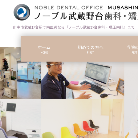
コ
ナ
ン
ビ
テ
ゲ
ン
ー
府中市武蔵野台駅で歯医者なら『ノーブル武蔵野台歯科・矯正歯科』まで
ツ
シ
に
ョ
ホーム
初めての方へ
当院
移
ン
HOME
FIRST
FEAT
動
に
移
動