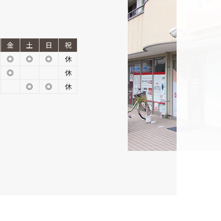
金
土
日
祝
◎
◎
◎
休
◎
休
◎
◎
休