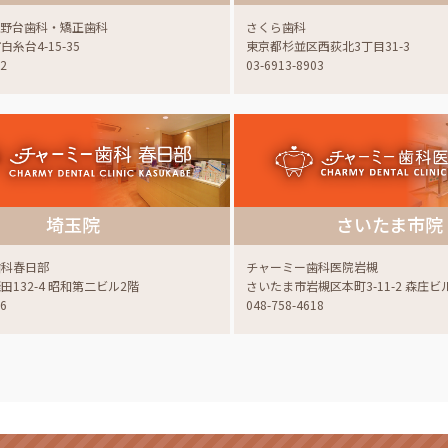
蔵野台歯科・矯正歯科
さくら歯科
糸台4-15-35
東京都杉並区西荻北3丁目31-3
22
03-6913-8903
埼玉院
さいたま市院
歯科春日部
チャーミー歯科医院岩槻
132-4 昭和第二ビル2階
さいたま市岩槻区本町3-11-2 森庄ビ
06
048-758-4618