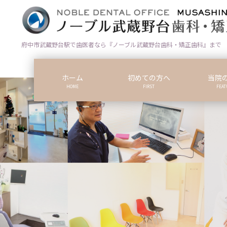
コ
ナ
ン
ビ
テ
ゲ
ン
ー
府中市武蔵野台駅で歯医者なら『ノーブル武蔵野台歯科・矯正歯科』まで
ツ
シ
に
ョ
ホーム
初めての方へ
当院
移
ン
HOME
FIRST
FEAT
動
に
移
動