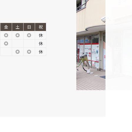
金
土
日
祝
◎
◎
◎
休
◎
休
◎
◎
休