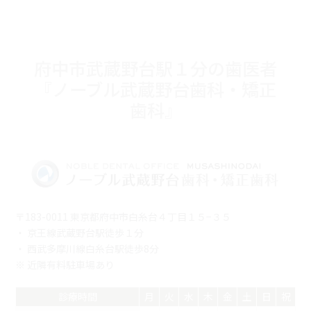
府中市武蔵野台駅１分の歯医者
『ノーブル武蔵野台歯科・矯正
歯科』
〒183-0011 東京都府中市白糸台４丁目１５−３５
・ 京王線武蔵野台駅徒歩１分
・ 西武多摩川線白糸台駅徒歩8分
※ 近隣有料駐車場あり
診療時間
月
火
水
木
金
土
日
祝