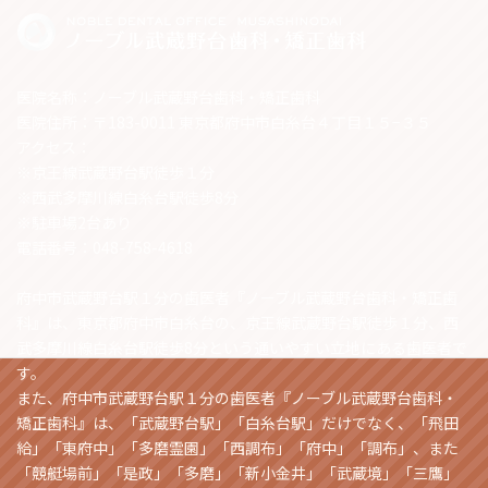
医院名称：ノーブル武蔵野台歯科・矯正歯科
医院住所：〒183-0011 東京都府中市白糸台４丁目１５−３５
アクセス：
※京王線武蔵野台駅徒歩１分
※西武多摩川線白糸台駅徒歩8分
※駐車場2台あり
電話番号：048-758-4618
府中市武蔵野台駅１分の歯医者『ノーブル武蔵野台歯科・矯正歯
科』は、東京都府中市白糸台の、京王線武蔵野台駅徒歩１分、西
武多摩川線白糸台駅徒歩8分という通いやすい立地にある歯医者で
す。
また、府中市武蔵野台駅１分の歯医者『ノーブル武蔵野台歯科・
矯正歯科』は、「武蔵野台駅」「白糸台駅」だけでなく、「飛田
給」「東府中」「多磨霊園」「西調布」「府中」「調布」、また
「競艇場前」「是政」「多磨」「新小金井」「武蔵境」「三鷹」