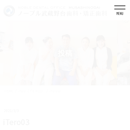
コ
ナ
ン
ビ
テ
ゲ
ン
ー
ツ
シ
に
ョ
移
ン
動
に
移
投稿
動
HOME
iTero（アイテロ）
iTero03
2021/3/3
iTero03