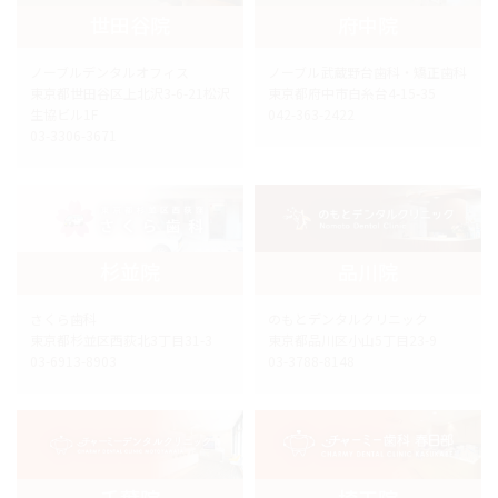
世田谷院
府中院
ノーブルデンタルオフィス
ノーブル武蔵野台歯科・矯正歯科
東京都世田谷区上北沢3-6-21松沢
東京都府中市白糸台4-15-35
生協ビル1F
042-363-2422
03-3306-3671
杉並院
品川院
さくら歯科
のもとデンタルクリニック
東京都杉並区西荻北3丁目31-3
東京都品川区小山5丁目23-9
03-6913-8903
03-3788-8148
千葉院
埼玉院