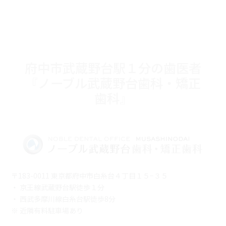
イ
ブ
府中市武蔵野台駅１分の歯医者
『ノーブル武蔵野台歯科・矯正
歯科』
〒183-0011 東京都府中市白糸台４丁目１５−３５
・ 京王線武蔵野台駅徒歩１分
・ 西武多摩川線白糸台駅徒歩8分
※ 近隣有料駐車場あり