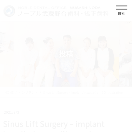
コ
ナ
ン
ビ
テ
ゲ
ン
ー
ツ
シ
に
ョ
移
ン
動
に
移
投稿
動
HOME
インプラント
Sinus Lift Surgery – implant installation. 3D illustration
2021/3/3
Sinus Lift Surgery – implant