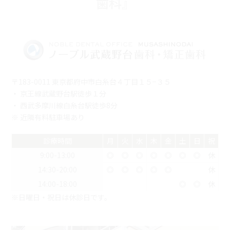
歯科』
〒183-0011 東京都府中市白糸台４丁目１５−３５
・ 京王線武蔵野台駅徒歩１分
・ 西武多摩川線白糸台駅徒歩8分
※ 近隣有料駐車場あり
診療時間
月
火
水
木
金
土
日
祝
9:00-13:00
◎
◎
◎
◎
◎
◎
◎
休
14:30-20:00
◎
◎
◎
◎
◎
休
14:00-18:00
◎
◎
休
※日曜日・祝日は休診日です。