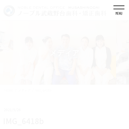
コ
ナ
ン
ビ
テ
ゲ
ン
ー
ツ
シ
に
ョ
移
ン
動
に
移
メディア
動
HOME
メディア
IMG_6418b
2021/5/26
IMG_6418b