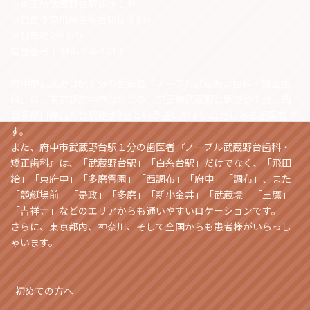
※京王線武蔵野台駅徒歩１分
※西武多摩川線白糸台駅徒歩8分
※駐車場2台あり
電話番号：048-758-4618
府中市武蔵野台駅１分の歯医者『ノーブル武蔵野台歯科・矯正歯
科』は、東京都府中市白糸台の、京王線武蔵野台駅徒歩１分、西
武多摩川線白糸台駅徒歩8分という通いやすい立地にある歯医者で
す。
また、府中市武蔵野台駅１分の歯医者『ノーブル武蔵野台歯科・
矯正歯科』は、「武蔵野台駅」「白糸台駅」だけでなく、「飛田
給」「東府中」「多磨霊園」「西調布」「府中」「調布」、また
「競艇場前」「是政」「多磨」「新小金井」「武蔵境」「三鷹」
「吉祥寺」などのエリアからも通いやすいロケーションです。
さらに、東京都内、神奈川、そして全国からも患者様がいらっし
ゃいます。
初めての方へ