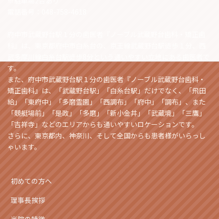
※駐車場2台あり
電話番号：048-758-4618
府中市武蔵野台駅１分の歯医者『ノーブル武蔵野台歯科・矯正歯
科』は、東京都府中市白糸台の、京王線武蔵野台駅徒歩１分、西
武多摩川線白糸台駅徒歩8分という通いやすい立地にある歯医者で
す。
また、府中市武蔵野台駅１分の歯医者『ノーブル武蔵野台歯科・
矯正歯科』は、「武蔵野台駅」「白糸台駅」だけでなく、「飛田
給」「東府中」「多磨霊園」「西調布」「府中」「調布」、また
「競艇場前」「是政」「多磨」「新小金井」「武蔵境」「三鷹」
「吉祥寺」などのエリアからも通いやすいロケーションです。
さらに、東京都内、神奈川、そして全国からも患者様がいらっし
ゃいます。
初めての方へ
理事長挨拶