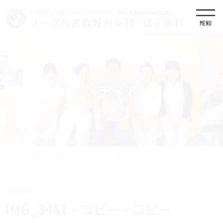
コ
ナ
ン
ビ
テ
ゲ
ン
ー
ツ
シ
に
ョ
移
ン
動
に
移
メディア
動
HOME
メディア
IMG_3481 – コピー – コピー
2021/3/2
IMG_3481 – コピー – コピー