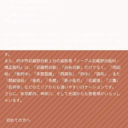
※京王線武蔵野台駅徒歩１分
※西武多摩川線白糸台駅徒歩8分
※駐車場2台あり
電話番号：048-758-4618
府中市武蔵野台駅１分の歯医者『ノーブル武蔵野台歯科・矯正歯
科』は、東京都府中市白糸台の、京王線武蔵野台駅徒歩１分、西
武多摩川線白糸台駅徒歩8分という通いやすい立地にある歯医者で
す。
また、府中市武蔵野台駅１分の歯医者『ノーブル武蔵野台歯科・
矯正歯科』は、「武蔵野台駅」「白糸台駅」だけでなく、「飛田
給」「東府中」「多磨霊園」「西調布」「府中」「調布」、また
「競艇場前」「是政」「多磨」「新小金井」「武蔵境」「三鷹」
「吉祥寺」などのエリアからも通いやすいロケーションです。
さらに、東京都内、神奈川、そして全国からも患者様がいらっし
ゃいます。
初めての方へ