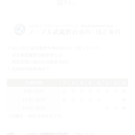
歯科』
〒183-0011 東京都府中市白糸台４丁目１５−３５
・ 京王線武蔵野台駅徒歩１分
・ 西武多摩川線白糸台駅徒歩8分
※ 近隣有料駐車場あり
診療時間
月
火
水
木
金
土
日
祝
9:00-13:00
◎
◎
◎
◎
◎
◎
◎
休
14:30-20:00
◎
◎
◎
◎
◎
休
14:00-18:00
◎
◎
休
※日曜日・祝日は休診日です。