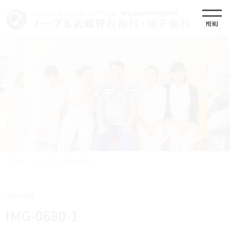
コ
ナ
ン
ビ
テ
ゲ
ン
ー
ツ
シ
に
ョ
移
ン
動
に
移
メディア
動
HOME
メディア
IMG-0680-1
2021/3/3
IMG-0680-1