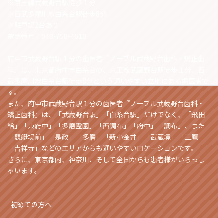
※京王線武蔵野台駅徒歩１分
※西武多摩川線白糸台駅徒歩8分
※駐車場2台あり
電話番号：048-758-4618
府中市武蔵野台駅１分の歯医者『ノーブル武蔵野台歯科・矯正歯
科』は、東京都府中市白糸台の、京王線武蔵野台駅徒歩１分、西
武多摩川線白糸台駅徒歩8分という通いやすい立地にある歯医者で
す。
また、府中市武蔵野台駅１分の歯医者『ノーブル武蔵野台歯科・
矯正歯科』は、「武蔵野台駅」「白糸台駅」だけでなく、「飛田
給」「東府中」「多磨霊園」「西調布」「府中」「調布」、また
「競艇場前」「是政」「多磨」「新小金井」「武蔵境」「三鷹」
「吉祥寺」などのエリアからも通いやすいロケーションです。
さらに、東京都内、神奈川、そして全国からも患者様がいらっし
ゃいます。
初めての方へ