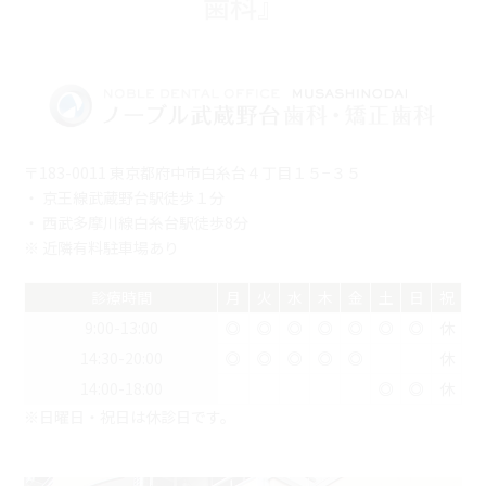
歯科』
〒183-0011 東京都府中市白糸台４丁目１５−３５
・ 京王線武蔵野台駅徒歩１分
・ 西武多摩川線白糸台駅徒歩8分
※ 近隣有料駐車場あり
診療時間
月
火
水
木
金
土
日
祝
9:00-13:00
◎
◎
◎
◎
◎
◎
◎
休
14:30-20:00
◎
◎
◎
◎
◎
休
14:00-18:00
◎
◎
休
※日曜日・祝日は休診日です。