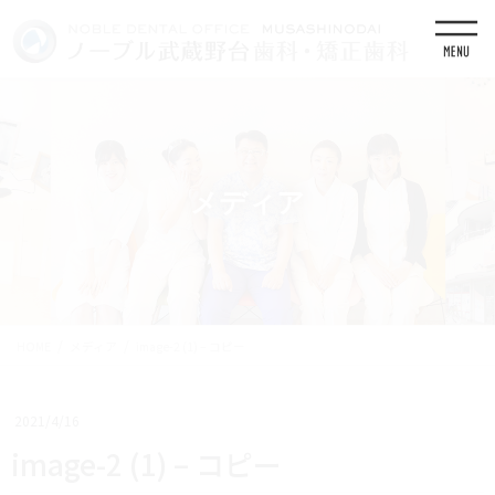
コ
ナ
ン
ビ
テ
ゲ
ン
ー
ツ
シ
に
ョ
移
ン
動
に
移
メディア
動
HOME
メディア
image-2 (1) – コピー
2021/4/16
image-2 (1) – コピー