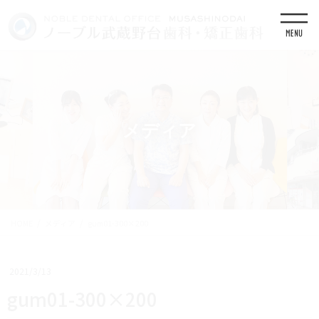
コ
ナ
ン
ビ
テ
ゲ
ン
ー
ツ
シ
に
ョ
移
ン
動
に
移
メディア
動
HOME
メディア
gum01-300×200
2021/3/13
gum01-300×200