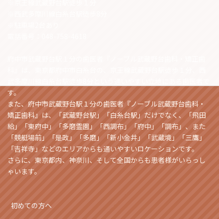
※京王線武蔵野台駅徒歩１分
※西武多摩川線白糸台駅徒歩8分
※駐車場2台あり
電話番号：048-758-4618
府中市武蔵野台駅１分の歯医者『ノーブル武蔵野台歯科・矯正歯
科』は、東京都府中市白糸台の、京王線武蔵野台駅徒歩１分、西
武多摩川線白糸台駅徒歩8分という通いやすい立地にある歯医者で
す。
また、府中市武蔵野台駅１分の歯医者『ノーブル武蔵野台歯科・
矯正歯科』は、「武蔵野台駅」「白糸台駅」だけでなく、「飛田
給」「東府中」「多磨霊園」「西調布」「府中」「調布」、また
「競艇場前」「是政」「多磨」「新小金井」「武蔵境」「三鷹」
「吉祥寺」などのエリアからも通いやすいロケーションです。
さらに、東京都内、神奈川、そして全国からも患者様がいらっし
ゃいます。
初めての方へ