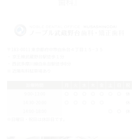
歯科』
〒183-0011 東京都府中市白糸台４丁目１５−３５
・ 京王線武蔵野台駅徒歩１分
・ 西武多摩川線白糸台駅徒歩8分
※ 近隣有料駐車場あり
診療時間
月
火
水
木
金
土
日
祝
9:00-13:00
◎
◎
◎
◎
◎
◎
◎
休
14:30-20:00
◎
◎
◎
◎
◎
休
14:00-18:00
◎
◎
休
※日曜日・祝日は休診日です。