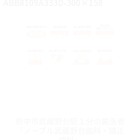
ABB8109A333D-300×158
府中市武蔵野台駅１分の歯医者
『ノーブル武蔵野台歯科・矯正
歯科』