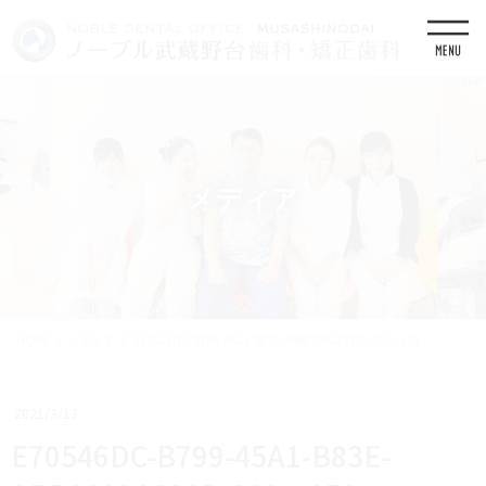
コ
ナ
ン
ビ
テ
ゲ
ン
ー
ツ
シ
に
ョ
移
ン
動
に
移
メディア
動
HOME
メディア
E70546DC-B799-45A1-B83E-ABB8109A333D-300×158
2021/3/13
E70546DC-B799-45A1-B83E-