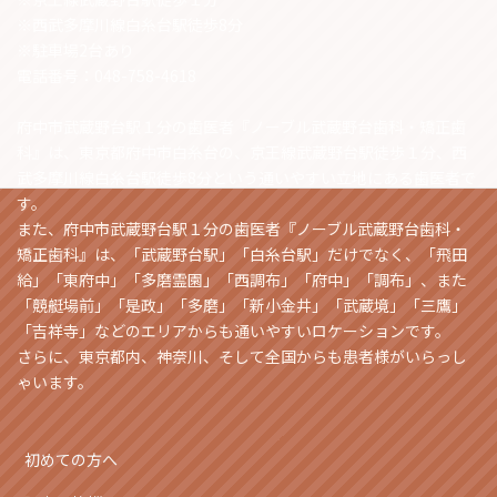
※西武多摩川線白糸台駅徒歩8分
※駐車場2台あり
電話番号：048-758-4618
府中市武蔵野台駅１分の歯医者『ノーブル武蔵野台歯科・矯正歯
科』は、東京都府中市白糸台の、京王線武蔵野台駅徒歩１分、西
武多摩川線白糸台駅徒歩8分という通いやすい立地にある歯医者で
す。
また、府中市武蔵野台駅１分の歯医者『ノーブル武蔵野台歯科・
矯正歯科』は、「武蔵野台駅」「白糸台駅」だけでなく、「飛田
給」「東府中」「多磨霊園」「西調布」「府中」「調布」、また
「競艇場前」「是政」「多磨」「新小金井」「武蔵境」「三鷹」
「吉祥寺」などのエリアからも通いやすいロケーションです。
さらに、東京都内、神奈川、そして全国からも患者様がいらっし
ゃいます。
初めての方へ