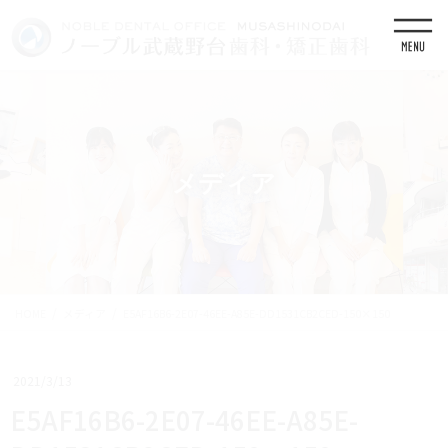
コ
ナ
ン
ビ
テ
ゲ
ン
ー
ツ
シ
に
ョ
移
ン
動
に
移
メディア
動
HOME
メディア
E5AF16B6-2E07-46EE-A85E-DD1531CB2CED-150×150
2021/3/13
E5AF16B6-2E07-46EE-A85E-