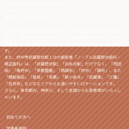
※西武多摩川線白糸台駅徒歩8分
※駐車場2台あり
電話番号：048-758-4618
府中市武蔵野台駅１分の歯医者『ノーブル武蔵野台歯科・矯正歯
科』は、東京都府中市白糸台の、京王線武蔵野台駅徒歩１分、西
武多摩川線白糸台駅徒歩8分という通いやすい立地にある歯医者で
す。
また、府中市武蔵野台駅１分の歯医者『ノーブル武蔵野台歯科・
矯正歯科』は、「武蔵野台駅」「白糸台駅」だけでなく、「飛田
給」「東府中」「多磨霊園」「西調布」「府中」「調布」、また
「競艇場前」「是政」「多磨」「新小金井」「武蔵境」「三鷹」
「吉祥寺」などのエリアからも通いやすいロケーションです。
さらに、東京都内、神奈川、そして全国からも患者様がいらっし
ゃいます。
初めての方へ
理事長挨拶