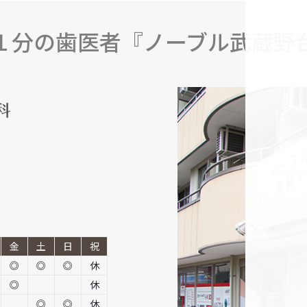
１分の歯医者『ノーブル武蔵野
金
土
日
祝
◎
◎
◎
休
◎
休
◎
◎
休