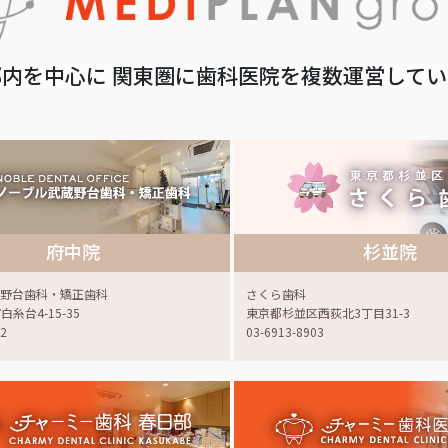
内を中心に 関東圏に歯科医院を複数運営して
府中院
杉並院
蔵野台歯科・矯正歯科
さくら歯科
糸台4-15-35
東京都杉並区西荻北3丁目31-3
22
03-6913-8903