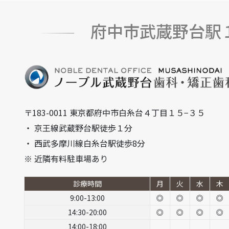
府中市武蔵野台駅
〒183-0011 東京都府中市白糸台４丁目１５−３５
・ 京王線武蔵野台駅徒歩１分
・ 西武多摩川線白糸台駅徒歩8分
※ 近隣有料駐車場あり
診療時間
月
火
水
木
9:00-13:00
◎
◎
◎
◎
14:30-20:00
◎
◎
◎
◎
14:00-18:00