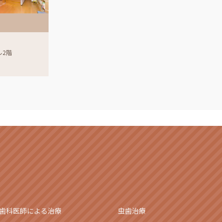
ル2階
歯科医師による治療
虫歯治療