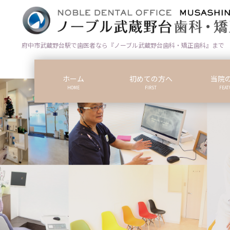
コ
ナ
ン
ビ
テ
ゲ
ン
ー
府中市武蔵野台駅で歯医者なら『ノーブル武蔵野台歯科・矯正歯科』まで
ツ
シ
に
ョ
ホーム
初めての方へ
当院
移
ン
HOME
FIRST
FEAT
動
に
移
動