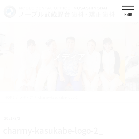
コ
ナ
ン
ビ
テ
ゲ
ン
ー
ツ
シ
に
ョ
移
ン
動
に
移
メディア
動
HOME
メディア
charmy-kasukabe-logo-2_
2021/3/2
charmy-kasukabe-logo-2_