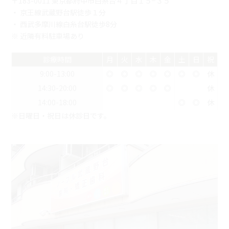
〒183-0011 東京都府中市白糸台４丁目１５−３５
・ 京王線武蔵野台駅徒歩１分
・ 西武多摩川線白糸台駅徒歩8分
※ 近隣有料駐車場あり
診療時間
月
火
水
木
金
土
日
祝
9:00-13:00
◎
◎
◎
◎
◎
◎
◎
休
14:30-20:00
◎
◎
◎
◎
◎
休
14:00-18:00
◎
◎
休
※日曜日・祝日は休診日です。