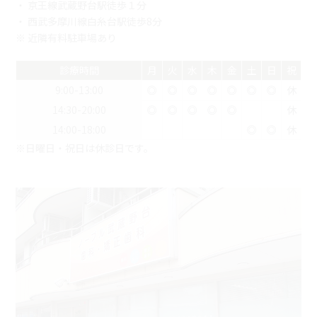
・ 京王線武蔵野台駅徒歩１分
・ 西武多摩川線白糸台駅徒歩8分
※ 近隣有料駐車場あり
診療時間
月
火
水
木
金
土
日
祝
9:00-13:00
◎
◎
◎
◎
◎
◎
◎
休
14:30-20:00
◎
◎
◎
◎
◎
休
14:00-18:00
◎
◎
休
※日曜日・祝日は休診日です。