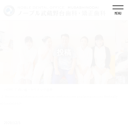
コ
ナ
ン
ビ
テ
ゲ
ン
ー
ツ
シ
に
ョ
移
ン
動
に
移
投稿
動
HOME
白い歯・セラミック治療
Veneer installation procedure over central incisor and lateral incisor. Medically
accurate tooth
2020/12/5