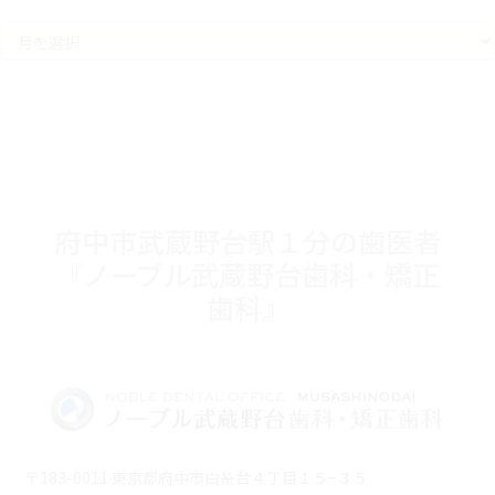
ア
ー
カ
イ
ブ
府中市武蔵野台駅１分の歯医者
『ノーブル武蔵野台歯科・矯正
歯科』
〒183-0011 東京都府中市白糸台４丁目１５−３５