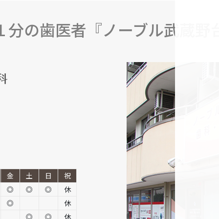
１分の歯医者『ノーブル武蔵野
金
土
日
祝
◎
◎
◎
休
◎
休
◎
◎
休