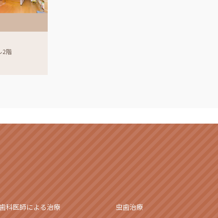
ル2階
歯科医師による治療
虫歯治療