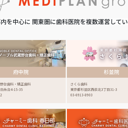
内を中心に 関東圏に歯科医院を複数運営して
府中院
杉並院
蔵野台歯科・矯正歯科
さくら歯科
糸台4-15-35
東京都杉並区西荻北3丁目31-3
22
03-6913-8903