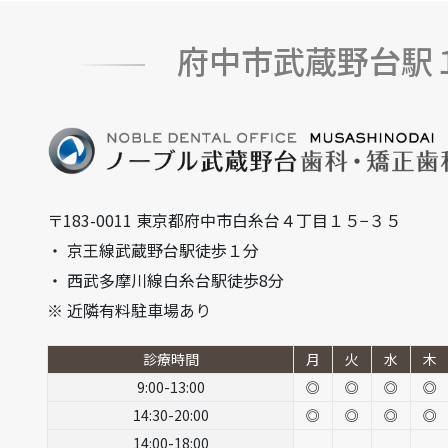
府中市武蔵野台駅
〒183-0011 東京都府中市白糸台４丁目１５−３５
・ 京王線武蔵野台駅徒歩１分
・ 西武多摩川線白糸台駅徒歩8分
※ 近隣有料駐車場あり
診療時間
月
火
水
木
9:00-13:00
◎
◎
◎
◎
14:30-20:00
◎
◎
◎
◎
14:00-18:00