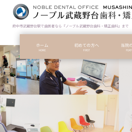
コ
ナ
ン
ビ
テ
ゲ
ン
ー
府中市武蔵野台駅で歯医者なら『ノーブル武蔵野台歯科・矯正歯科』まで
ツ
シ
に
ョ
ホーム
初めての方へ
当院
移
ン
HOME
FIRST
FEAT
動
に
移
動