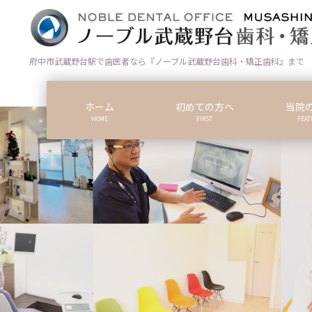
コ
ナ
ン
ビ
テ
ゲ
ン
ー
府中市武蔵野台駅で歯医者なら『ノーブル武蔵野台歯科・矯正歯科』まで
ツ
シ
に
ョ
ホーム
初めての方へ
当院
移
ン
HOME
FIRST
FEAT
動
に
移
動