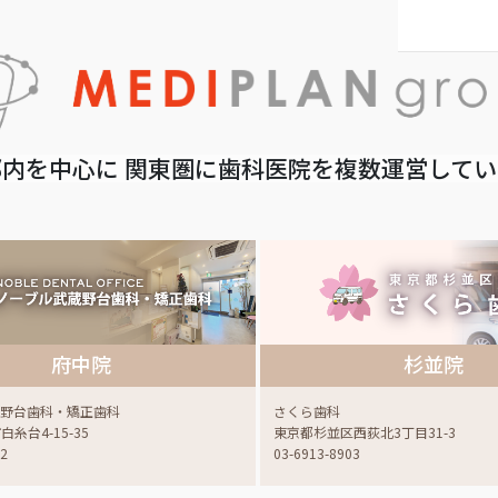
内を中心に 関東圏に歯科医院を複数運営して
府中院
杉並院
蔵野台歯科・矯正歯科
さくら歯科
糸台4-15-35
東京都杉並区西荻北3丁目31-3
22
03-6913-8903