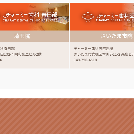
埼玉院
さいたま市院
歯科春日部
チャーミー歯科医院岩槻
132-4 昭和第二ビル2階
さいたま市岩槻区本町3-11-2 森庄ビ
06
048-758-4618