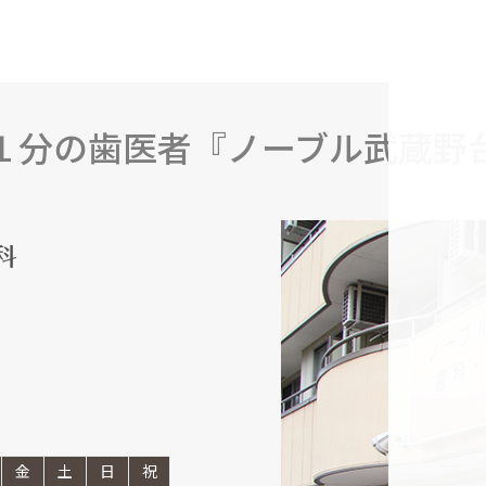
１分の歯医者『ノーブル武蔵野
金
土
日
祝