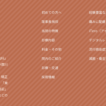
初めての方へ
経験豊富な
理事長挨拶
痛みに配慮
当院の特徴
iTero（
診療内容
デジタルレ
料金・その他
流行感染症
歯科』
院内のご紹介
滅菌・衛生
多摩川
診療・交通
・矯正
採用情報
」「東
場前」
などの