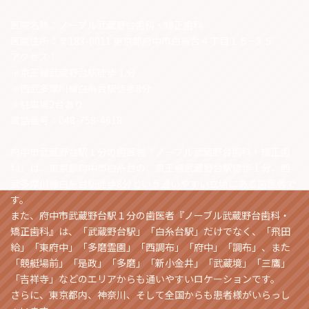
医院名称：ノーブル武蔵野台歯科・矯正歯科
医院住所：〒183-0011 東京都府中市白糸台４丁目１５−３５
アクセス：
※京王線武蔵野台駅徒歩１分
※西武多摩川線白糸台駅徒歩8分
※駐車場2台あり
電話番号：048-758-4618
府中市武蔵野台駅１分の歯医者『ノーブル武蔵野台歯科・矯正歯
科』は、東京都府中市白糸台の、京王線武蔵野台駅徒歩１分、西
武多摩川線白糸台駅徒歩8分という通いやすい立地にある歯医者で
す。
また、府中市武蔵野台駅１分の歯医者『ノーブル武蔵野台歯科・
矯正歯科』は、「武蔵野台駅」「白糸台駅」だけでなく、「飛田
給」「東府中」「多磨霊園」「西調布」「府中」「調布」、また
「競艇場前」「是政」「多磨」「新小金井」「武蔵境」「三鷹」
「吉祥寺」などのエリアからも通いやすいロケーションです。
さらに、東京都内、神奈川、そして全国からも患者様がいらっし