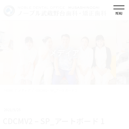
コ
ナ
ン
ビ
テ
ゲ
ン
ー
ツ
シ
に
ョ
移
ン
動
に
移
メディア
動
HOME
メディア
CDCMV2 – SP_アートボード 1
2021/5/25
CDCMV2 – SP_アートボード 1