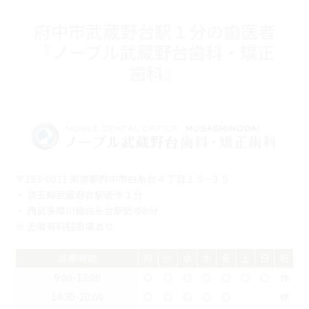
府中市武蔵野台駅１分の歯医者
『ノーブル武蔵野台歯科・矯正
歯科』
〒183-0011 東京都府中市白糸台４丁目１５−３５
・ 京王線武蔵野台駅徒歩１分
・ 西武多摩川線白糸台駅徒歩8分
※ 近隣有料駐車場あり
診療時間
月
火
水
木
金
土
日
祝
9:00-13:00
◎
◎
◎
◎
◎
◎
◎
休
14:30-20:00
◎
◎
◎
◎
◎
休