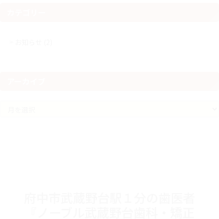
カテゴリー
お知らせ (2)
アーカイブ
ア
ー
カ
イ
ブ
府中市武蔵野台駅１分の歯医者
『ノーブル武蔵野台歯科・矯正