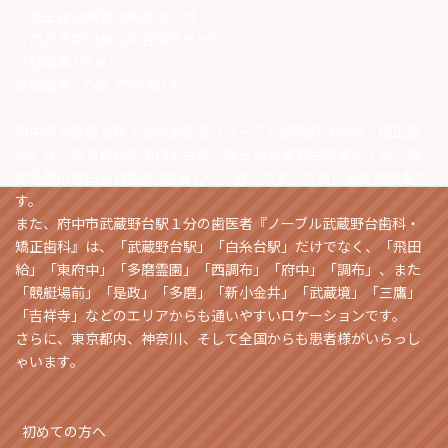
※京王線武蔵野台駅徒歩１分
※西武多摩川線白糸台駅徒歩8分
※駐車場2台あり
電話番号：048-758-4618
府中市武蔵野台駅１分の歯医者『ノーブル武蔵野台歯科・矯正歯
科』は、東京都府中市白糸台の、京王線武蔵野台駅徒歩１分、西
武多摩川線白糸台駅徒歩8分という通いやすい立地にある歯医者で
す。
また、府中市武蔵野台駅１分の歯医者『ノーブル武蔵野台歯科・
矯正歯科』は、「武蔵野台駅」「白糸台駅」だけでなく、「飛田
給」「東府中」「多磨霊園」「西調布」「府中」「調布」、また
「競艇場前」「是政」「多磨」「新小金井」「武蔵境」「三鷹」
「吉祥寺」などのエリアからも通いやすいロケーションです。
さらに、東京都内、神奈川、そして全国からも患者様がいらっし
ゃいます。
初めての方へ