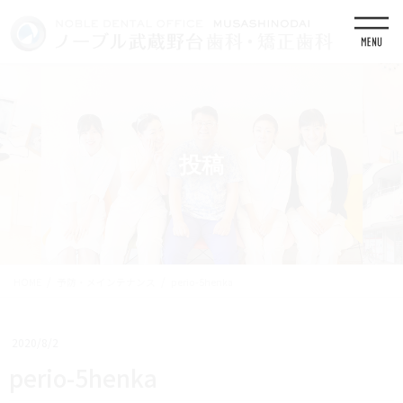
コ
ナ
ン
ビ
テ
ゲ
ン
ー
ツ
シ
に
ョ
移
ン
動
に
移
投稿
動
HOME
予防・メインテナンス
perio-5henka
2020/8/2
perio-5henka