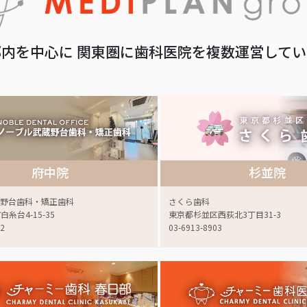
内を中心に 関東圏に歯科医院を複数運営して
府中院
杉並院
蔵野台歯科・矯正歯科
さくら歯科
糸台4-15-35
東京都杉並区西荻北3丁目31-3
22
03-6913-8903