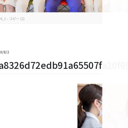
6_t – コピー (2)
0/8/2
a8326d72edb91a65507fa20f6