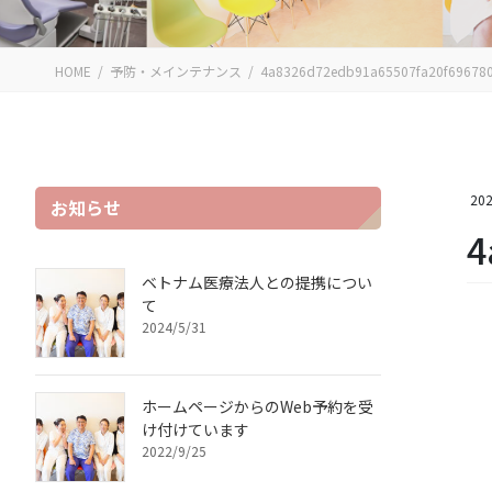
HOME
予防・メインテナンス
4a8326d72edb91a65507fa20f696780
202
お知らせ
4
ベトナム医療法人との提携につい
て
2024/5/31
ホームページからのWeb予約を受
け付けています
2022/9/25