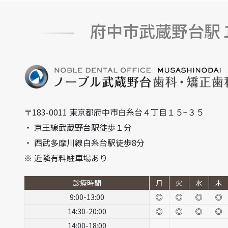
府中市武蔵野台駅
〒183-0011 東京都府中市白糸台４丁目１５−３５
・ 京王線武蔵野台駅徒歩１分
・ 西武多摩川線白糸台駅徒歩8分
※ 近隣有料駐車場あり
診療時間
月
火
水
木
9:00-13:00
◎
◎
◎
◎
14:30-20:00
◎
◎
◎
◎
14:00-18:00