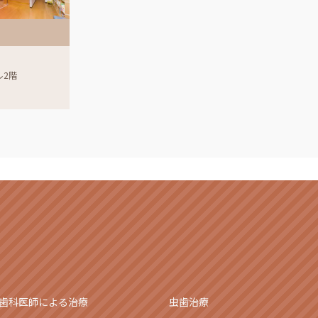
ル2階
歯科医師による治療
虫歯治療