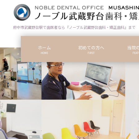
コ
ナ
ン
ビ
テ
ゲ
ン
ー
府中市武蔵野台駅で歯医者なら『ノーブル武蔵野台歯科・矯正歯科』まで
ツ
シ
に
ョ
ホーム
初めての方へ
当院
移
ン
HOME
FIRST
FEAT
動
に
移
動