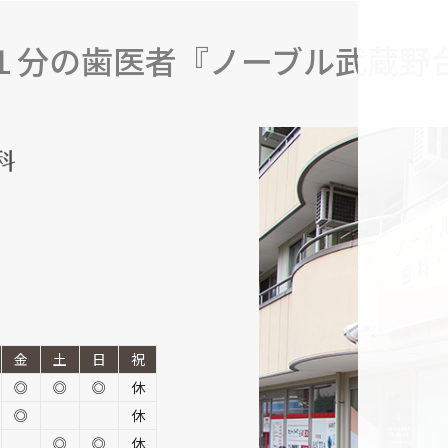
１分の歯医者『ノーブル武蔵野
金
土
日
祝
◎
◎
◎
休
◎
休
◎
◎
休