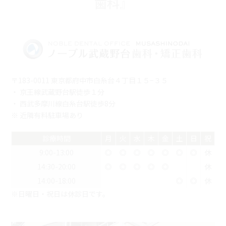
歯科』
〒183-0011 東京都府中市白糸台４丁目１５−３５
・ 京王線武蔵野台駅徒歩１分
・ 西武多摩川線白糸台駅徒歩8分
※ 近隣有料駐車場あり
診療時間
月
火
水
木
金
土
日
祝
9:00-13:00
◎
◎
◎
◎
◎
◎
◎
休
14:30-20:00
◎
◎
◎
◎
◎
休
14:00-18:00
◎
◎
休
※日曜日・祝日は休診日です。