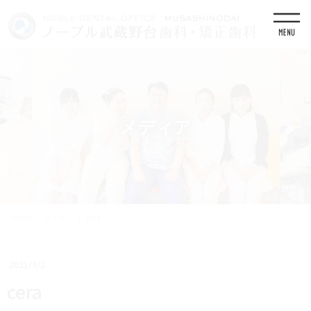
コ
ナ
ン
ビ
テ
ゲ
ン
ー
ツ
シ
に
ョ
移
ン
動
に
移
メディア
動
HOME
メディア
cera
2021/3/2
cera