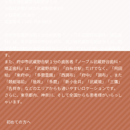
※京王線武蔵野台駅徒歩１分
※西武多摩川線白糸台駅徒歩8分
※駐車場2台あり
電話番号：048-758-4618
府中市武蔵野台駅１分の歯医者『ノーブル武蔵野台歯科・矯正歯
科』は、東京都府中市白糸台の、京王線武蔵野台駅徒歩１分、西
武多摩川線白糸台駅徒歩8分という通いやすい立地にある歯医者で
す。
また、府中市武蔵野台駅１分の歯医者『ノーブル武蔵野台歯科・
矯正歯科』は、「武蔵野台駅」「白糸台駅」だけでなく、「飛田
給」「東府中」「多磨霊園」「西調布」「府中」「調布」、また
「競艇場前」「是政」「多磨」「新小金井」「武蔵境」「三鷹」
「吉祥寺」などのエリアからも通いやすいロケーションです。
さらに、東京都内、神奈川、そして全国からも患者様がいらっし
ゃいます。
初めての方へ