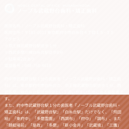
医院名称：ノーブル武蔵野台歯科・矯正歯科
医院住所：〒183-0011 東京都府中市白糸台４丁目１５−３５
アクセス：
※京王線武蔵野台駅徒歩１分
※西武多摩川線白糸台駅徒歩8分
※駐車場2台あり
電話番号：048-758-4618
府中市武蔵野台駅１分の歯医者『ノーブル武蔵野台歯科・矯正歯
科』は、東京都府中市白糸台の、京王線武蔵野台駅徒歩１分、西
武多摩川線白糸台駅徒歩8分という通いやすい立地にある歯医者で
す。
また、府中市武蔵野台駅１分の歯医者『ノーブル武蔵野台歯科・
矯正歯科』は、「武蔵野台駅」「白糸台駅」だけでなく、「飛田
給」「東府中」「多磨霊園」「西調布」「府中」「調布」、また
「競艇場前」「是政」「多磨」「新小金井」「武蔵境」「三鷹」