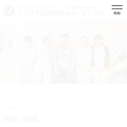
コ
ナ
ン
ビ
テ
ゲ
ン
ー
ツ
シ
に
ョ
移
ン
動
に
移
投稿
動
HOME
診療・交通
IMG_4398
2021/3/7
IMG_4398