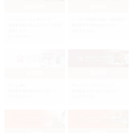
世田谷院
府中院
ノーブルデンタルオフィス
ノーブル武蔵野台歯科・矯正歯科
東京都世田谷区上北沢3-6-21松沢
東京都府中市白糸台4-15-35
生協ビル1F
042-363-2422
03-3306-3671
杉並院
品川院
さくら歯科
のもとデンタルクリニック
東京都杉並区西荻北3丁目31-3
東京都品川区小山5丁目23-9
03-6913-8903
03-3788-8148
千葉院
埼玉院