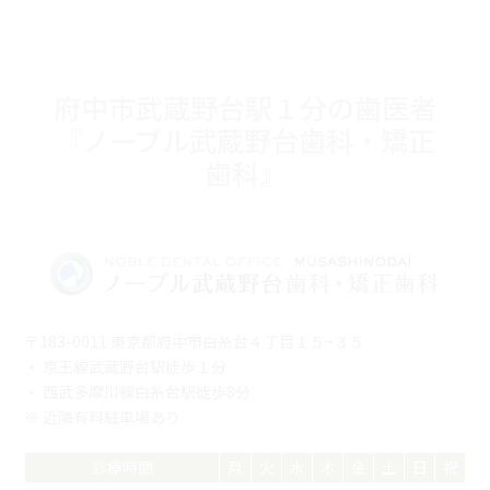
府中市武蔵野台駅１分の歯医者
『ノーブル武蔵野台歯科・矯正
歯科』
〒183-0011 東京都府中市白糸台４丁目１５−３５
・ 京王線武蔵野台駅徒歩１分
・ 西武多摩川線白糸台駅徒歩8分
※ 近隣有料駐車場あり
診療時間
月
火
水
木
金
土
日
祝