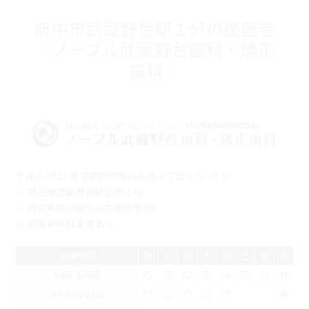
府中市武蔵野台駅１分の歯医者
『ノーブル武蔵野台歯科・矯正
歯科』
〒183-0011 東京都府中市白糸台４丁目１５−３５
・ 京王線武蔵野台駅徒歩１分
・ 西武多摩川線白糸台駅徒歩8分
※ 近隣有料駐車場あり
診療時間
月
火
水
木
金
土
日
祝
9:00-13:00
◎
◎
◎
◎
◎
◎
◎
休
14:30-20:00
◎
◎
◎
◎
◎
休