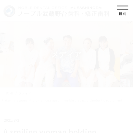
コ
ナ
ン
ビ
テ
ゲ
ン
ー
ツ
シ
に
ョ
移
ン
動
に
移
メディア
動
HOME
メディア
A smiling woman holding invisalign or invisible braces, orthodontic equipment
2021/3/2
A smiling woman holding