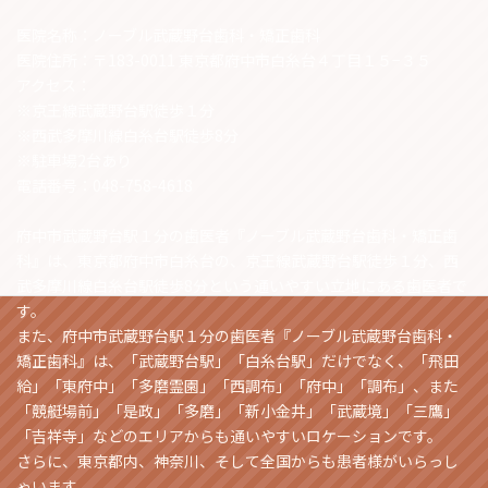
医院名称：ノーブル武蔵野台歯科・矯正歯科
医院住所：〒183-0011 東京都府中市白糸台４丁目１５−３５
アクセス：
※京王線武蔵野台駅徒歩１分
※西武多摩川線白糸台駅徒歩8分
※駐車場2台あり
電話番号：048-758-4618
府中市武蔵野台駅１分の歯医者『ノーブル武蔵野台歯科・矯正歯
科』は、東京都府中市白糸台の、京王線武蔵野台駅徒歩１分、西
武多摩川線白糸台駅徒歩8分という通いやすい立地にある歯医者で
す。
また、府中市武蔵野台駅１分の歯医者『ノーブル武蔵野台歯科・
矯正歯科』は、「武蔵野台駅」「白糸台駅」だけでなく、「飛田
給」「東府中」「多磨霊園」「西調布」「府中」「調布」、また
「競艇場前」「是政」「多磨」「新小金井」「武蔵境」「三鷹」
「吉祥寺」などのエリアからも通いやすいロケーションです。
さらに、東京都内、神奈川、そして全国からも患者様がいらっし
ゃいます。