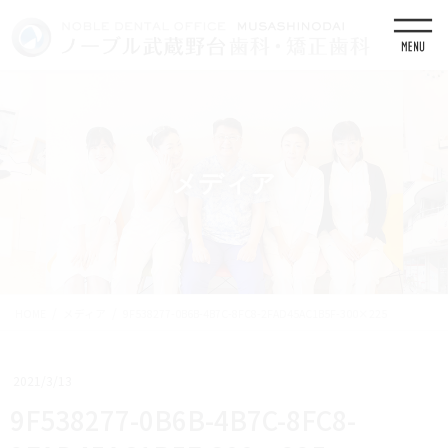
コ
ナ
ン
ビ
テ
ゲ
ン
ー
ツ
シ
に
ョ
移
ン
動
に
移
メディア
動
HOME
メディア
9F538277-0B6B-4B7C-8FC8-2FAD45AC1B5F-300×225
2021/3/13
9F538277-0B6B-4B7C-8FC8-