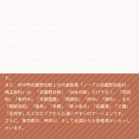
医院住所：〒183-0011 東京都府中市白糸台４丁目１５−３５
アクセス：
※京王線武蔵野台駅徒歩１分
※西武多摩川線白糸台駅徒歩8分
※駐車場2台あり
電話番号：048-758-4618
府中市武蔵野台駅１分の歯医者『ノーブル武蔵野台歯科・矯正歯
科』は、東京都府中市白糸台の、京王線武蔵野台駅徒歩１分、西
武多摩川線白糸台駅徒歩8分という通いやすい立地にある歯医者で
す。
また、府中市武蔵野台駅１分の歯医者『ノーブル武蔵野台歯科・
矯正歯科』は、「武蔵野台駅」「白糸台駅」だけでなく、「飛田
給」「東府中」「多磨霊園」「西調布」「府中」「調布」、また
「競艇場前」「是政」「多磨」「新小金井」「武蔵境」「三鷹」
「吉祥寺」などのエリアからも通いやすいロケーションです。
さらに、東京都内、神奈川、そして全国からも患者様がいらっし
ゃいます。