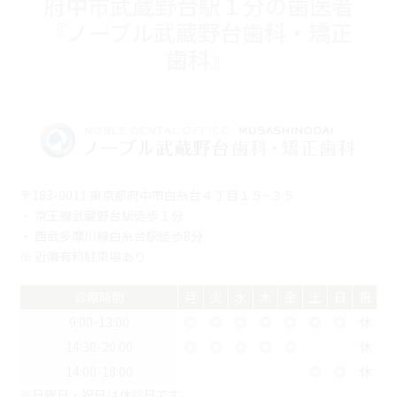
府中市武蔵野台駅１分の歯医者
『ノーブル武蔵野台歯科・矯正
歯科』
〒183-0011 東京都府中市白糸台４丁目１５−３５
・ 京王線武蔵野台駅徒歩１分
・ 西武多摩川線白糸台駅徒歩8分
※ 近隣有料駐車場あり
診療時間
月
火
水
木
金
土
日
祝
9:00-13:00
◎
◎
◎
◎
◎
◎
◎
休
14:30-20:00
◎
◎
◎
◎
◎
休
14:00-18:00
◎
◎
休
※日曜日・祝日は休診日です。