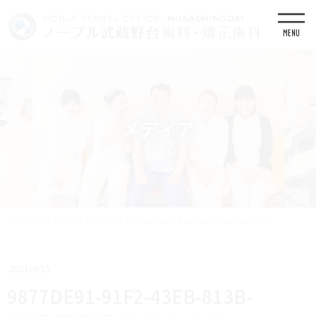
コ
ナ
ン
ビ
テ
ゲ
ン
ー
ツ
シ
に
ョ
移
ン
動
に
移
メディア
動
HOME
メディア
9877DE91-91F2-43EB-813B-683547472BA3-300×199
2021/4/19
9877DE91-91F2-43EB-813B-