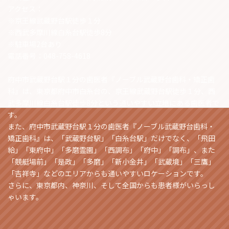
アクセス：
※京王線武蔵野台駅徒歩１分
※西武多摩川線白糸台駅徒歩8分
※駐車場2台あり
電話番号：048-758-4618
府中市武蔵野台駅１分の歯医者『ノーブル武蔵野台歯科・矯正歯
科』は、東京都府中市白糸台の、京王線武蔵野台駅徒歩１分、西
武多摩川線白糸台駅徒歩8分という通いやすい立地にある歯医者で
す。
また、府中市武蔵野台駅１分の歯医者『ノーブル武蔵野台歯科・
矯正歯科』は、「武蔵野台駅」「白糸台駅」だけでなく、「飛田
給」「東府中」「多磨霊園」「西調布」「府中」「調布」、また
「競艇場前」「是政」「多磨」「新小金井」「武蔵境」「三鷹」
「吉祥寺」などのエリアからも通いやすいロケーションです。
さらに、東京都内、神奈川、そして全国からも患者様がいらっし
ゃいます。