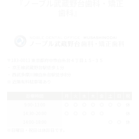
『ノーブル武蔵野台歯科・矯正
歯科』
〒183-0011 東京都府中市白糸台４丁目１５−３５
・ 京王線武蔵野台駅徒歩１分
・ 西武多摩川線白糸台駅徒歩8分
※ 近隣有料駐車場あり
診療時間
月
火
水
木
金
土
日
祝
9:00-13:00
◎
◎
◎
◎
◎
◎
◎
休
14:30-20:00
◎
◎
◎
◎
◎
休
14:00-18:00
◎
◎
休
※日曜日・祝日は休診日です。