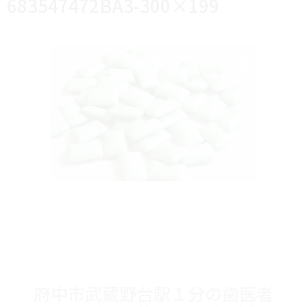
683547472BA3-300×199
府中市武蔵野台駅１分の歯医者