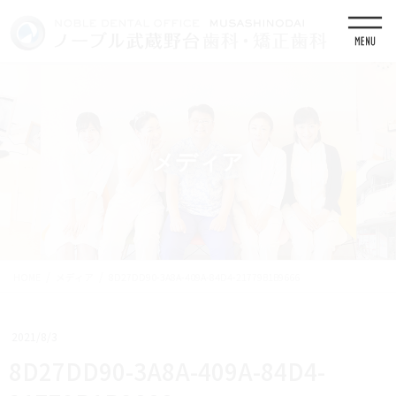
コ
ナ
ン
ビ
テ
ゲ
ン
ー
ツ
シ
に
ョ
移
ン
動
に
移
メディア
動
HOME
メディア
8D27DD90-3A8A-409A-84D4-21779B1B9666
2021/8/3
8D27DD90-3A8A-409A-84D4-