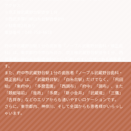
アクセス：
※京王線武蔵野台駅徒歩１分
※西武多摩川線白糸台駅徒歩8分
※駐車場2台あり
電話番号：048-758-4618
府中市武蔵野台駅１分の歯医者『ノーブル武蔵野台歯科・矯正歯
科』は、東京都府中市白糸台の、京王線武蔵野台駅徒歩１分、西
武多摩川線白糸台駅徒歩8分という通いやすい立地にある歯医者で
す。
また、府中市武蔵野台駅１分の歯医者『ノーブル武蔵野台歯科・
矯正歯科』は、「武蔵野台駅」「白糸台駅」だけでなく、「飛田
給」「東府中」「多磨霊園」「西調布」「府中」「調布」、また
「競艇場前」「是政」「多磨」「新小金井」「武蔵境」「三鷹」
「吉祥寺」などのエリアからも通いやすいロケーションです。
さらに、東京都内、神奈川、そして全国からも患者様がいらっし
ゃいます。