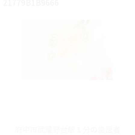
21779B1B9666
府中市武蔵野台駅１分の歯医者