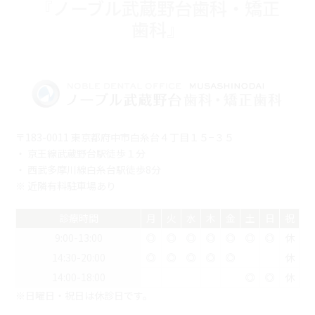
『ノーブル武蔵野台歯科・矯正
歯科』
〒183-0011 東京都府中市白糸台４丁目１５−３５
・ 京王線武蔵野台駅徒歩１分
・ 西武多摩川線白糸台駅徒歩8分
※ 近隣有料駐車場あり
診療時間
月
火
水
木
金
土
日
祝
9:00-13:00
◎
◎
◎
◎
◎
◎
◎
休
14:30-20:00
◎
◎
◎
◎
◎
休
14:00-18:00
◎
◎
休
※日曜日・祝日は休診日です。