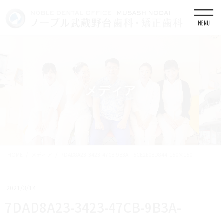
コ
ナ
ン
ビ
テ
ゲ
ン
ー
ツ
シ
に
ョ
移
ン
動
に
移
メディア
動
HOME
メディア
7DAD8A23-3423-47CB-9B3A-F5CE2E0BD844-150×150
2021/3/14
7DAD8A23-3423-47CB-9B3A-