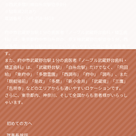
※西武多摩川線白糸台駅徒歩8分
※駐車場2台あり
電話番号：048-758-4618
府中市武蔵野台駅１分の歯医者『ノーブル武蔵野台歯科・矯正歯
科』は、東京都府中市白糸台の、京王線武蔵野台駅徒歩１分、西
武多摩川線白糸台駅徒歩8分という通いやすい立地にある歯医者で
す。
また、府中市武蔵野台駅１分の歯医者『ノーブル武蔵野台歯科・
矯正歯科』は、「武蔵野台駅」「白糸台駅」だけでなく、「飛田
給」「東府中」「多磨霊園」「西調布」「府中」「調布」、また
「競艇場前」「是政」「多磨」「新小金井」「武蔵境」「三鷹」
「吉祥寺」などのエリアからも通いやすいロケーションです。
さらに、東京都内、神奈川、そして全国からも患者様がいらっし
ゃいます。
初めての方へ
理事長挨拶