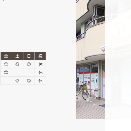
金
土
日
祝
◎
◎
◎
休
◎
休
◎
◎
休