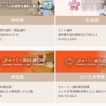
府中院
杉並院
蔵野台歯科・矯正歯科
さくら歯科
糸台4-15-35
東京都杉並区西荻北3丁目31-3
22
03-6913-8903
埼玉院
さいたま市院
歯科春日部
チャーミー歯科医院岩槻
132-4 昭和第二ビル2階
さいたま市岩槻区本町3-11-2 森庄ビ
06
048-758-4618