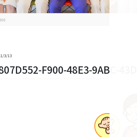
300
1/3/13
807D552-F900-48E3-9ABC-43