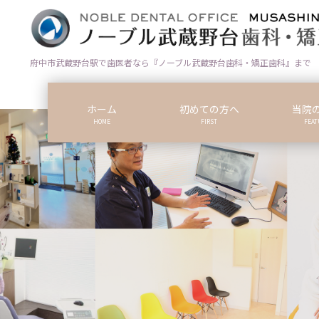
コ
ナ
ン
ビ
テ
ゲ
ン
ー
府中市武蔵野台駅で歯医者なら『ノーブル武蔵野台歯科・矯正歯科』まで
ツ
シ
に
ョ
ホーム
初めての方へ
当院
移
ン
HOME
FIRST
FEAT
動
に
移
動