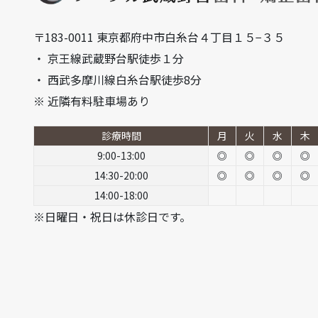
〒183-0011 東京都府中市白糸台４丁目１５−３５
・ 京王線武蔵野台駅徒歩１分
・ 西武多摩川線白糸台駅徒歩8分
※ 近隣有料駐車場あり
診療時間
月
火
水
木
9:00-13:00
◎
◎
◎
◎
14:30-20:00
◎
◎
◎
◎
14:00-18:00
※日曜日・祝日は休診日です。