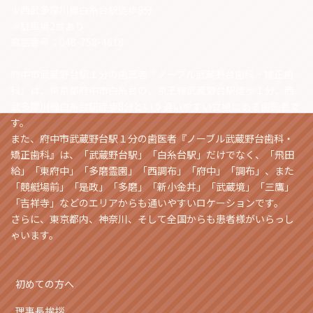
※西武多摩川線白糸台駅徒歩8分
※駐車場2台あり
電話番号：048-758-4618
府中市武蔵野台駅１分の歯医者『ノーブル武蔵野台歯科・矯正歯
科』は、東京都府中市白糸台の、京王線武蔵野台駅徒歩１分、西
武多摩川線白糸台駅徒歩8分という通いやすい立地にある歯医者で
す。
また、府中市武蔵野台駅１分の歯医者『ノーブル武蔵野台歯科・
矯正歯科』は、「武蔵野台駅」「白糸台駅」だけでなく、「飛田
給」「東府中」「多磨霊園」「西調布」「府中」「調布」、また
「競艇場前」「是政」「多磨」「新小金井」「武蔵境」「三鷹」
「吉祥寺」などのエリアからも通いやすいロケーションです。
さらに、東京都内、神奈川、そして全国からも患者様がいらっし
ゃいます。
初めての方へ
理事長挨拶