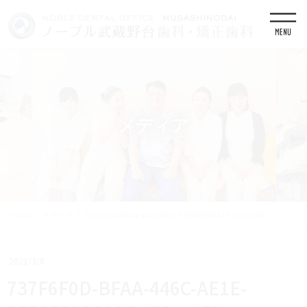
コ
ナ
ン
ビ
テ
ゲ
ン
ー
ツ
シ
に
ョ
移
ン
動
に
移
メディア
動
HOME
メディア
737F6F0D-BFAA-446C-AE1E-9EF0FE9B8A34-150×150
2021/3/8
737F6F0D-BFAA-446C-AE1E-