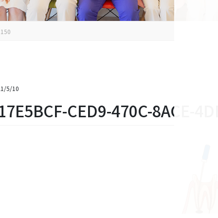
×150
1/5/10
17E5BCF-CED9-470C-8ACE-4