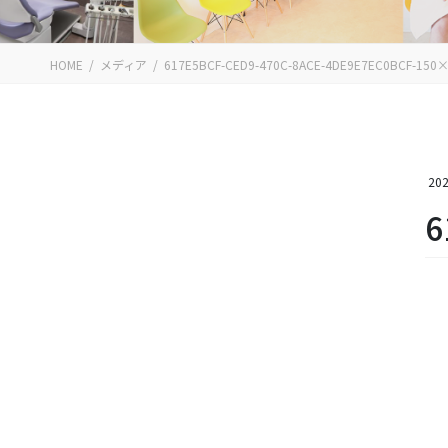
HOME
メディア
617E5BCF-CED9-470C-8ACE-4DE9E7EC0BCF-150
202
6