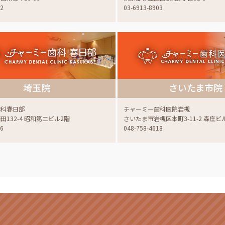
22
03-6913-8903
埼玉院
さいたま市院
歯科春日部
チャーミー歯科医院岩槻
132-4 昭和第二ビル2階
さいたま市岩槻区本町3-11-2 森庄ビ
06
048-758-4618