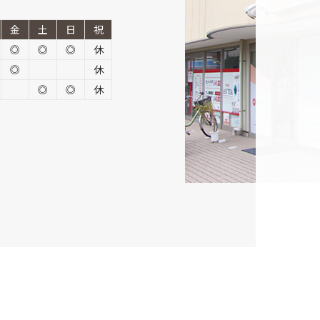
金
土
日
祝
◎
◎
◎
休
◎
休
◎
◎
休