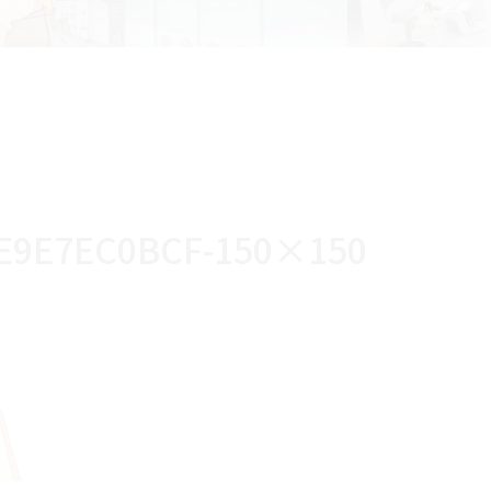
DE9E7EC0BCF-150×150