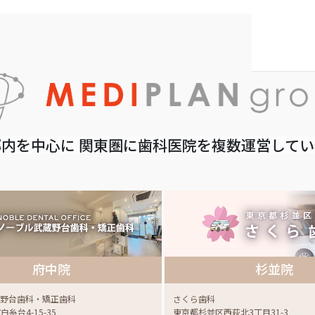
内を中心に 関東圏に歯科医院を複数運営して
府中院
杉並院
蔵野台歯科・矯正歯科
さくら歯科
糸台4-15-35
東京都杉並区西荻北3丁目31-3