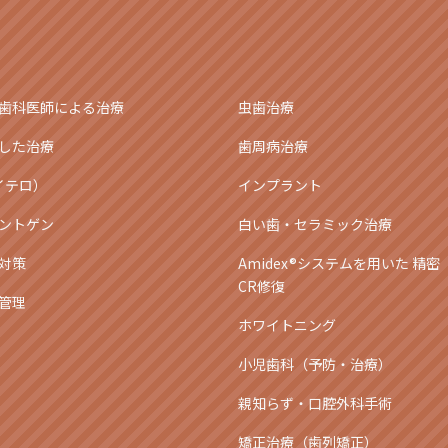
歯科医師による治療
虫歯治療
した治療
歯周病治療
アイテロ）
インプラント
ントゲン
白い歯・セラミック治療
対策
Amidex®システムを用いた 精密
CR修復
管理
ホワイトニング
小児歯科（予防・治療）
親知らず・口腔外科手術
矯正治療（歯列矯正）