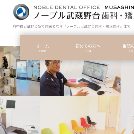
コ
ナ
ン
ビ
テ
ゲ
ン
ー
府中市武蔵野台駅で歯医者なら『ノーブル武蔵野台歯科・矯正歯科』まで
ツ
シ
に
ョ
ホーム
初めての方へ
当院
移
ン
HOME
FIRST
FEAT
動
に
移
動