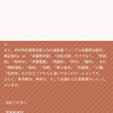
※西武多摩川線白糸台駅徒歩8分
※駐車場2台あり
電話番号：048-758-4618
府中市武蔵野台駅１分の歯医者『ノーブル武蔵野台歯科・矯正歯
科』は、東京都府中市白糸台の、京王線武蔵野台駅徒歩１分、西
武多摩川線白糸台駅徒歩8分という通いやすい立地にある歯医者で
す。
また、府中市武蔵野台駅１分の歯医者『ノーブル武蔵野台歯科・
矯正歯科』は、「武蔵野台駅」「白糸台駅」だけでなく、「飛田
給」「東府中」「多磨霊園」「西調布」「府中」「調布」、また
「競艇場前」「是政」「多磨」「新小金井」「武蔵境」「三鷹」
「吉祥寺」などのエリアからも通いやすいロケーションです。
さらに、東京都内、神奈川、そして全国からも患者様がいらっし
ゃいます。
初めての方へ
理事長挨拶