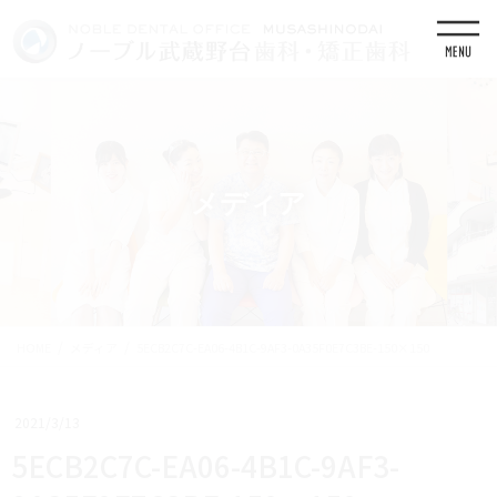
コ
ナ
ン
ビ
テ
ゲ
ン
ー
ツ
シ
に
ョ
移
ン
動
に
移
メディア
動
HOME
メディア
5ECB2C7C-EA06-4B1C-9AF3-0A35F0E7C3BE-150×150
2021/3/13
5ECB2C7C-EA06-4B1C-9AF3-