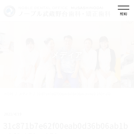
コ
ナ
ン
ビ
テ
ゲ
ン
ー
ツ
シ
に
ョ
移
ン
動
に
移
メディア
動
HOME
メディア
31c871b7e62f00eab0d36b06ab1bc4d3-150×150
2021/4/19
31c871b7e62f00eab0d36b06ab1b