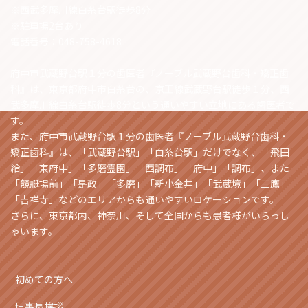
※西武多摩川線白糸台駅徒歩8分
※駐車場2台あり
電話番号：048-758-4618
府中市武蔵野台駅１分の歯医者『ノーブル武蔵野台歯科・矯正歯
科』は、東京都府中市白糸台の、京王線武蔵野台駅徒歩１分、西
武多摩川線白糸台駅徒歩8分という通いやすい立地にある歯医者で
す。
また、府中市武蔵野台駅１分の歯医者『ノーブル武蔵野台歯科・
矯正歯科』は、「武蔵野台駅」「白糸台駅」だけでなく、「飛田
給」「東府中」「多磨霊園」「西調布」「府中」「調布」、また
「競艇場前」「是政」「多磨」「新小金井」「武蔵境」「三鷹」
「吉祥寺」などのエリアからも通いやすいロケーションです。
さらに、東京都内、神奈川、そして全国からも患者様がいらっし
ゃいます。
初めての方へ
理事長挨拶