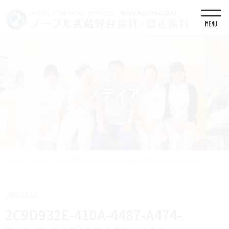
コ
ナ
ン
ビ
テ
ゲ
ン
ー
ツ
シ
に
ョ
移
ン
動
に
移
メディア
動
HOME
メディア
2C9D932E-410A-4487-A474-F9CA769C74D5-150×150
2021/3/13
2C9D932E-410A-4487-A474-