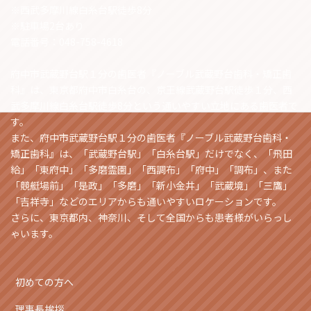
※西武多摩川線白糸台駅徒歩8分
※駐車場2台あり
電話番号：048-758-4618
府中市武蔵野台駅１分の歯医者『ノーブル武蔵野台歯科・矯正歯
科』は、東京都府中市白糸台の、京王線武蔵野台駅徒歩１分、西
武多摩川線白糸台駅徒歩8分という通いやすい立地にある歯医者で
す。
また、府中市武蔵野台駅１分の歯医者『ノーブル武蔵野台歯科・
矯正歯科』は、「武蔵野台駅」「白糸台駅」だけでなく、「飛田
給」「東府中」「多磨霊園」「西調布」「府中」「調布」、また
「競艇場前」「是政」「多磨」「新小金井」「武蔵境」「三鷹」
「吉祥寺」などのエリアからも通いやすいロケーションです。
さらに、東京都内、神奈川、そして全国からも患者様がいらっし
ゃいます。
初めての方へ
理事長挨拶