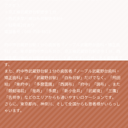
アクセス：
※京王線武蔵野台駅徒歩１分
※西武多摩川線白糸台駅徒歩8分
※駐車場2台あり
電話番号：048-758-4618
府中市武蔵野台駅１分の歯医者『ノーブル武蔵野台歯科・矯正歯
科』は、東京都府中市白糸台の、京王線武蔵野台駅徒歩１分、西
武多摩川線白糸台駅徒歩8分という通いやすい立地にある歯医者で
す。
また、府中市武蔵野台駅１分の歯医者『ノーブル武蔵野台歯科・
矯正歯科』は、「武蔵野台駅」「白糸台駅」だけでなく、「飛田
給」「東府中」「多磨霊園」「西調布」「府中」「調布」、また
「競艇場前」「是政」「多磨」「新小金井」「武蔵境」「三鷹」
「吉祥寺」などのエリアからも通いやすいロケーションです。
さらに、東京都内、神奈川、そして全国からも患者様がいらっし
ゃいます。