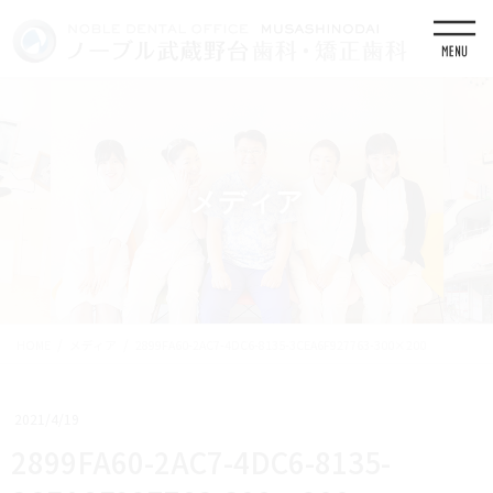
コ
ナ
ン
ビ
テ
ゲ
ン
ー
ツ
シ
に
ョ
移
ン
動
に
移
メディア
動
HOME
メディア
2899FA60-2AC7-4DC6-8135-3CEA6F927763-300×200
2021/4/19
2899FA60-2AC7-4DC6-8135-