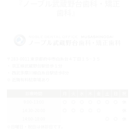
『ノーブル武蔵野台歯科・矯正
歯科』
〒183-0011 東京都府中市白糸台４丁目１５−３５
・ 京王線武蔵野台駅徒歩１分
・ 西武多摩川線白糸台駅徒歩8分
※ 近隣有料駐車場あり
診療時間
月
火
水
木
金
土
日
祝
9:00-13:00
◎
◎
◎
◎
◎
◎
◎
休
14:30-20:00
◎
◎
◎
◎
◎
休
14:00-18:00
◎
◎
休
※日曜日・祝日は休診日です。