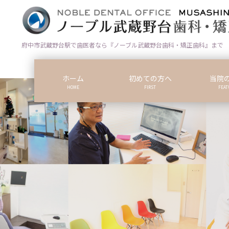
コ
ナ
ン
ビ
テ
ゲ
ン
ー
府中市武蔵野台駅で歯医者なら『ノーブル武蔵野台歯科・矯正歯科』まで
ツ
シ
に
ョ
ホーム
初めての方へ
当院
移
ン
HOME
FIRST
FEAT
動
に
移
動