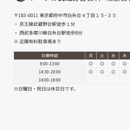
〒183-0011 東京都府中市白糸台４丁目１５−３５
・ 京王線武蔵野台駅徒歩１分
・ 西武多摩川線白糸台駅徒歩8分
※ 近隣有料駐車場あり
診療時間
月
火
水
木
9:00-13:00
◎
◎
◎
◎
14:30-20:00
◎
◎
◎
◎
14:00-18:00
※日曜日・祝日は休診日です。