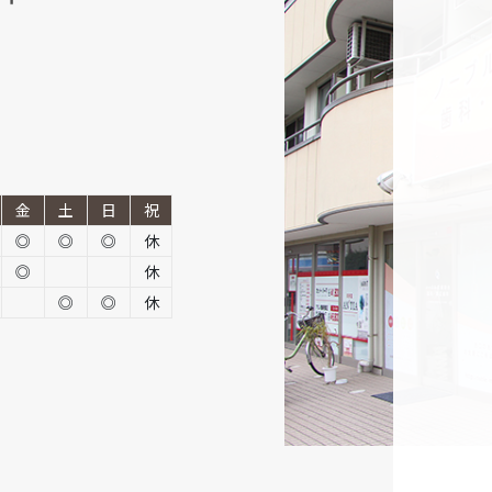
金
土
日
祝
◎
◎
◎
休
◎
休
◎
◎
休