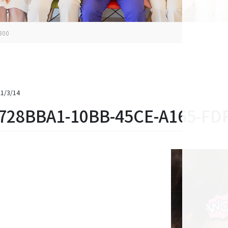
300
1/3/14
728BBA1-10BB-45CE-A165-FD