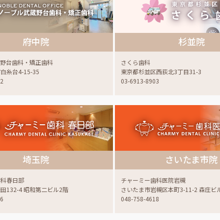
府中院
杉並院
蔵野台歯科・矯正歯科
さくら歯科
糸台4-15-35
東京都杉並区西荻北3丁目31-3
22
03-6913-8903
埼玉院
さいたま市院
歯科春日部
チャーミー歯科医院岩槻
132-4 昭和第二ビル2階
さいたま市岩槻区本町3-11-2 森庄ビ
06
048-758-4618