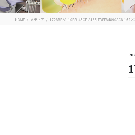
HOME
メディア
1728BBA1-10BB-45CE-A165-FDFF84890AC8-169×
202
1