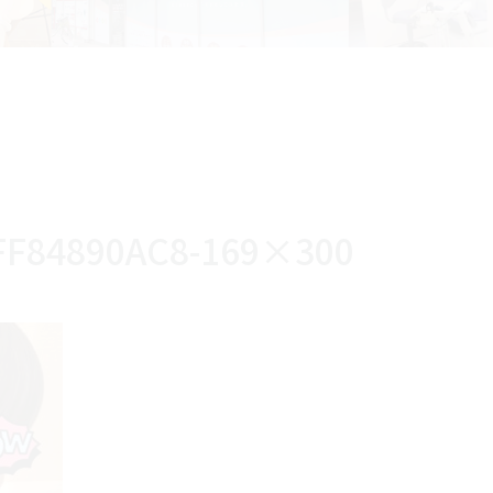
FF84890AC8-169×300