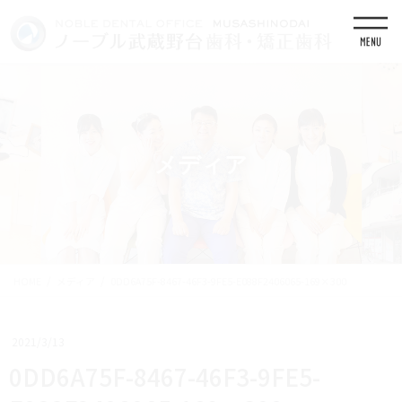
コ
ナ
ン
ビ
テ
ゲ
ン
ー
ツ
シ
に
ョ
移
ン
動
に
移
メディア
動
HOME
メディア
0DD6A75F-8467-46F3-9FE5-E088F2406065-169×300
2021/3/13
0DD6A75F-8467-46F3-9FE5-