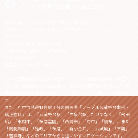
医院名称：ノーブル武蔵野台歯科・矯正歯科
医院住所：〒183-0011 東京都府中市白糸台４丁目１５−３５
アクセス：
※京王線武蔵野台駅徒歩１分
※西武多摩川線白糸台駅徒歩8分
※駐車場2台あり
電話番号：048-758-4618
府中市武蔵野台駅１分の歯医者『ノーブル武蔵野台歯科・矯正歯
科』は、東京都府中市白糸台の、京王線武蔵野台駅徒歩１分、西
武多摩川線白糸台駅徒歩8分という通いやすい立地にある歯医者で
す。
また、府中市武蔵野台駅１分の歯医者『ノーブル武蔵野台歯科・
矯正歯科』は、「武蔵野台駅」「白糸台駅」だけでなく、「飛田
給」「東府中」「多磨霊園」「西調布」「府中」「調布」、また
「競艇場前」「是政」「多磨」「新小金井」「武蔵境」「三鷹」
「吉祥寺」などのエリアからも通いやすいロケーションです。