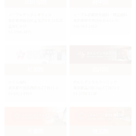
世田谷院
府中院
ノーブルデンタルオフィス
ノーブル武蔵野台歯科・矯正歯科
東京都世田谷区上北沢3-6-21松沢
東京都府中市白糸台4-15-35
生協ビル1F
042-363-2422
03-3306-3671
杉並院
品川院
さくら歯科
のもとデンタルクリニック
東京都杉並区西荻北3丁目31-3
東京都品川区小山5丁目23-9
03-6913-8903
03-3788-8148
千葉院
埼玉院