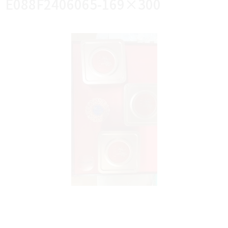
E088F2406065-169×300