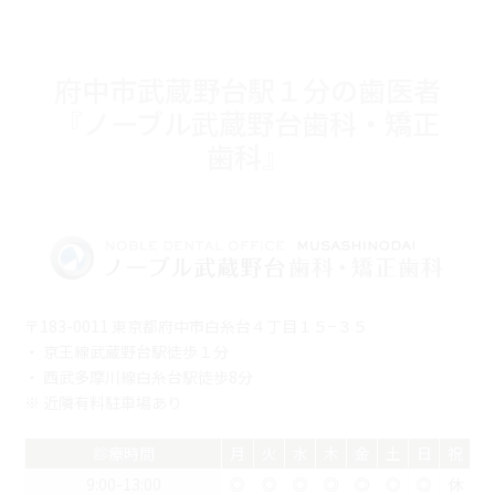
府中市武蔵野台駅１分の歯医者
『ノーブル武蔵野台歯科・矯正
歯科』
〒183-0011 東京都府中市白糸台４丁目１５−３５
・ 京王線武蔵野台駅徒歩１分
・ 西武多摩川線白糸台駅徒歩8分
※ 近隣有料駐車場あり
診療時間
月
火
水
木
金
土
日
祝
9:00-13:00
◎
◎
◎
◎
◎
◎
◎
休