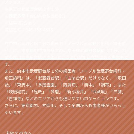
アクセス：
※京王線武蔵野台駅徒歩１分
※西武多摩川線白糸台駅徒歩8分
※駐車場2台あり
電話番号：048-758-4618
府中市武蔵野台駅１分の歯医者『ノーブル武蔵野台歯科・矯正歯
科』は、東京都府中市白糸台の、京王線武蔵野台駅徒歩１分、西
武多摩川線白糸台駅徒歩8分という通いやすい立地にある歯医者で
す。
また、府中市武蔵野台駅１分の歯医者『ノーブル武蔵野台歯科・
矯正歯科』は、「武蔵野台駅」「白糸台駅」だけでなく、「飛田
給」「東府中」「多磨霊園」「西調布」「府中」「調布」、また
「競艇場前」「是政」「多磨」「新小金井」「武蔵境」「三鷹」
「吉祥寺」などのエリアからも通いやすいロケーションです。
さらに、東京都内、神奈川、そして全国からも患者様がいらっし
ゃいます。
初めての方へ