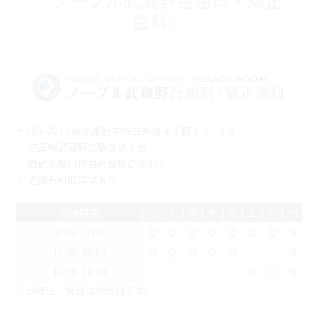
『ノーブル武蔵野台歯科・矯正
歯科』
〒183-0011 東京都府中市白糸台４丁目１５−３５
・ 京王線武蔵野台駅徒歩１分
・ 西武多摩川線白糸台駅徒歩8分
※ 近隣有料駐車場あり
診療時間
月
火
水
木
金
土
日
祝
9:00-13:00
◎
◎
◎
◎
◎
◎
◎
休
14:30-20:00
◎
◎
◎
◎
◎
休
14:00-18:00
◎
◎
休
※日曜日・祝日は休診日です。