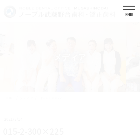
コ
ナ
ン
ビ
テ
ゲ
ン
ー
ツ
シ
に
ョ
移
ン
動
に
移
メディア
動
HOME
メディア
015-2-300×225
2021/3/14
015-2-300×225