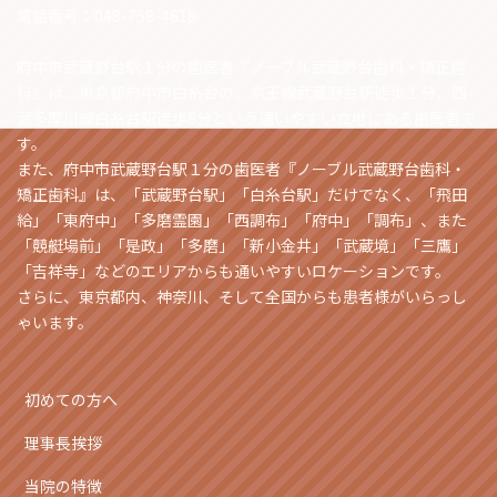
電話番号：048-758-4618
府中市武蔵野台駅１分の歯医者『ノーブル武蔵野台歯科・矯正歯
科』は、東京都府中市白糸台の、京王線武蔵野台駅徒歩１分、西
武多摩川線白糸台駅徒歩8分という通いやすい立地にある歯医者で
す。
また、府中市武蔵野台駅１分の歯医者『ノーブル武蔵野台歯科・
矯正歯科』は、「武蔵野台駅」「白糸台駅」だけでなく、「飛田
給」「東府中」「多磨霊園」「西調布」「府中」「調布」、また
「競艇場前」「是政」「多磨」「新小金井」「武蔵境」「三鷹」
「吉祥寺」などのエリアからも通いやすいロケーションです。
さらに、東京都内、神奈川、そして全国からも患者様がいらっし
ゃいます。
初めての方へ
理事長挨拶
当院の特徴