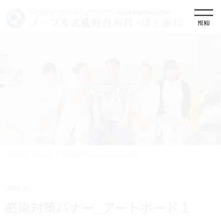
コ
ナ
ン
ビ
テ
ゲ
ン
ー
ツ
シ
に
ョ
移
ン
動
に
移
メディア
動
HOME
メディア
感染対策バナー_アートボード 1
2020/8/1
感染対策バナー_アートボード 1